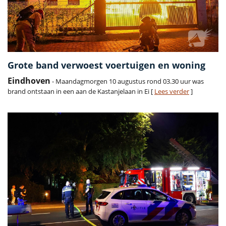
Grote band verwoest voertuigen en woning
Eindhoven
- Maandagmorgen 10 augustus rond 03.30 uur was
brand ontstaan in een aan de Kastanjelaan in Ei [
Lees verder
]