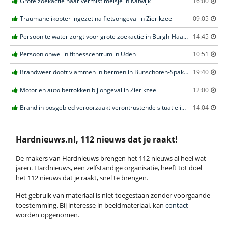
Grote zoekactie naar vermist meisje in Katwijk
16:00
Traumahelikopter ingezet na fietsongeval in Zierikzee
09:05
Persoon te water zorgt voor grote zoekactie in Burgh-Haamstede
14:45
Persoon onwel in fitnesscentrum in Uden
10:51
Brandweer dooft vlammen in bermen in Bunschoten-Spakenburg
19:40
Motor en auto betrokken bij ongeval in Zierikzee
12:00
Brand in bosgebied veroorzaakt verontrustende situatie in Schaijk
14:04
Hardnieuws.nl, 112 nieuws dat je raakt!
De makers van Hardnieuws brengen het 112 nieuws al heel wat
jaren. Hardnieuws, een zelfstandige organisatie, heeft tot doel
het 112 nieuws dat je raakt, snel te brengen.
Het gebruik van materiaal is niet toegestaan zonder voorgaande
toestemming. Bij interesse in beeldmateriaal, kan
contact
worden opgenomen.