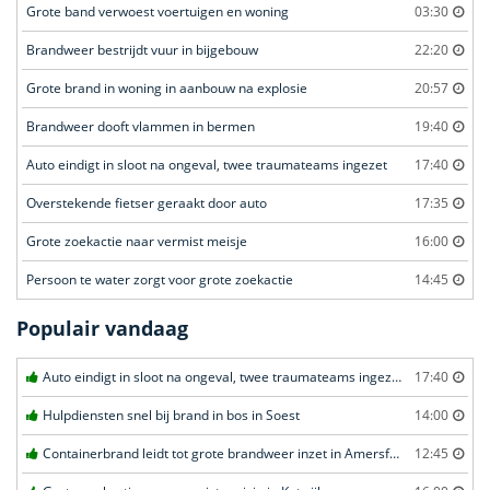
Grote band verwoest voertuigen en woning
03:30
Brandweer bestrijdt vuur in bijgebouw
22:20
Grote brand in woning in aanbouw na explosie
20:57
Brandweer dooft vlammen in bermen
19:40
Auto eindigt in sloot na ongeval, twee traumateams ingezet
17:40
Overstekende fietser geraakt door auto
17:35
Grote zoekactie naar vermist meisje
16:00
Persoon te water zorgt voor grote zoekactie
14:45
Populair vandaag
Auto eindigt in sloot na ongeval, twee traumateams ingezet in Uden
17:40
Hulpdiensten snel bij brand in bos in Soest
14:00
Containerbrand leidt tot grote brandweer inzet in Amersfoort
12:45