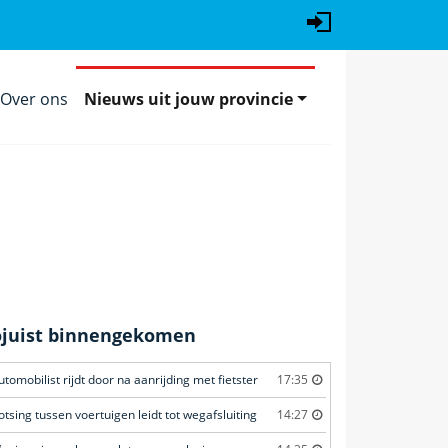
Over ons
Nieuws uit jouw provincie
ojuist binnengekomen
utomobilist rijdt door na aanrijding met fietster
17:35
otsing tussen voertuigen leidt tot wegafsluiting
14:27