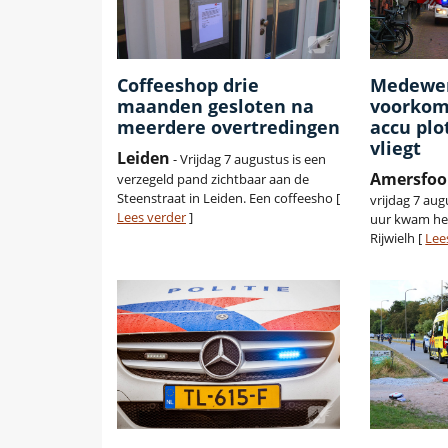
Coffeeshop drie
Medewe
maanden gesloten na
voorkom
meerdere overtredingen
accu plo
vliegt
Leiden
- Vrijdag 7 augustus is een
Amersfoo
verzegeld pand zichtbaar aan de
Steenstraat in Leiden. Een coffeesho [
vrijdag 7 au
Lees verder
]
uur kwam het
Rijwielh [
Lee