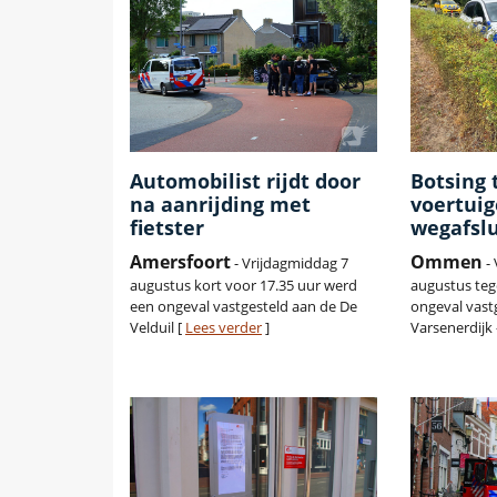
Automobilist rijdt door
Botsing 
na aanrijding met
voertuig
fietster
wegafslu
Amersfoort
Ommen
- Vrijdagmiddag 7
- 
augustus kort voor 17.35 uur werd
augustus teg
een ongeval vastgesteld aan de De
ongeval vast
Velduil [
Lees verder
]
Varsenerdijk 