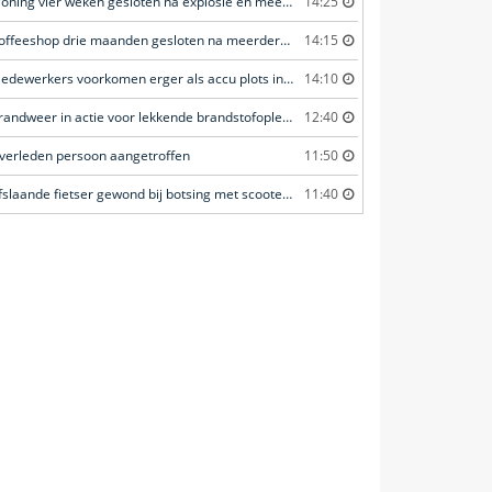
Woning vier weken gesloten na explosie en meerdere geweldsincidenten
14:25
Coffeeshop drie maanden gesloten na meerdere overtredingen
14:15
Medewerkers voorkomen erger als accu plots in brand vliegt
14:10
Brandweer in actie voor lekkende brandstofoplegger
12:40
verleden persoon aangetroffen
11:50
Afslaande fietser gewond bij botsing met scooterrijder
11:40