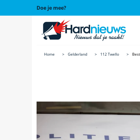
Doe je mee?
Home
Gelderland
112 Twello
Best