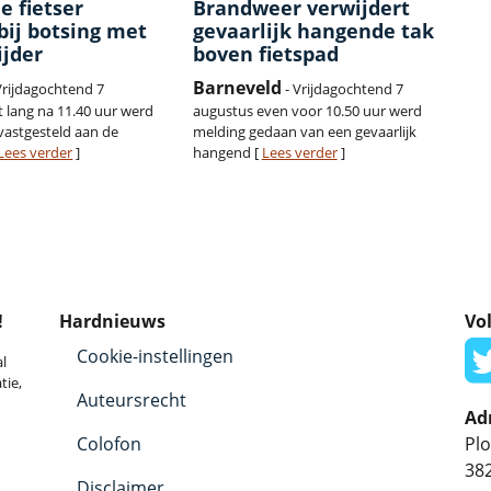
e fietser
Brandweer verwijdert
ij botsing met
gevaarlijk hangende tak
ijder
boven fietspad
Barneveld
Vrijdagochtend 7
- Vrijdagochtend 7
t lang na 11.40 uur werd
augustus even voor 10.50 uur werd
vastgesteld aan de
melding gedaan van een gevaarlijk
Lees verder
]
hangend [
Lees verder
]
!
Hardnieuws
Vol
Cookie-instellingen
l
tie,
Auteursrecht
Ad
Colofon
Plo
38
Disclaimer