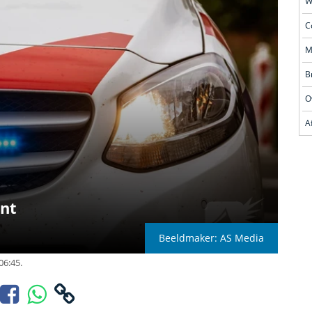
O
ant
Beeldmaker: AS Media
06:45.