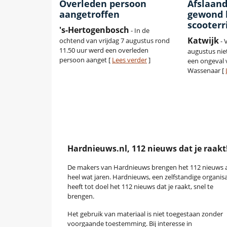
Overleden persoon
Afslaand
aangetroffen
gewond b
scooterr
's-Hertogenbosch
- In de
Katwijk
ochtend van vrijdag 7 augustus rond
- 
11.50 uur werd een overleden
augustus nie
persoon aanget [
Lees verder
]
een ongeval 
Wassenaar [
Hardnieuws.nl, 112 nieuws dat je raakt
De makers van Hardnieuws brengen het 112 nieuws a
heel wat jaren. Hardnieuws, een zelfstandige organisa
heeft tot doel het 112 nieuws dat je raakt, snel te
brengen.
Het gebruik van materiaal is niet toegestaan zonder
voorgaande toestemming. Bij interesse in