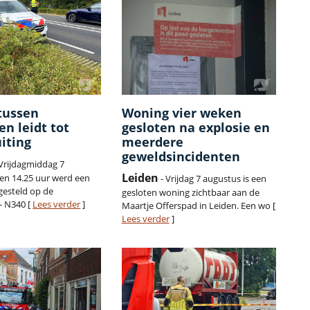
tussen
Woning vier weken
en leidt tot
gesloten na explosie en
iting
meerdere
geweldsincidenten
Vrijdagmiddag 7
Leiden
en 14.25 uur werd een
- Vrijdag 7 augustus is een
gesteld op de
gesloten woning zichtbaar aan de
- N340 [
Lees verder
]
Maartje Offerspad in Leiden. Een wo [
Lees verder
]