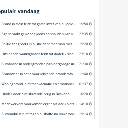
opulair vandaag
Brand in trein leidt tot grote inzet van hulpdiensten in Amersfoort
19:50
Agent raakt gewond tijdens aanhouden van verdachte in Amsterdam
23:35
Politie zet groots in bij incident met man met verward gedrag in Leeuwarden
19:20
Uitslaande woningbrand leidt tot dodelijk slachtoffer in Rotterdam
23:10
Autobrand in ondergrondse parkeergarage in Rhenen
21:30
Brandweer in actie voor lekkende brandstofoplegger in Stroe
12:40
Woningbrand leidt tot evacuatie en emotionele redding van kat in Amsterdam
01:37
Hinder door niet sluitende brug in Boskoop
10:20
Medewerkers voorkomen erger als accu plots in brand vliegt in Amersfoort
14:10
Automobilist rijdt tegen bushalte na onwelwording in Amsterdam
19:14