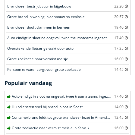
Brandweer bestrijdt vuur in bijgebouw
22:20
Grote brand in woning in aanbouw na explosie
20:57
Brandweer dooft vlammen in bermen
19:40
Auto eindigt in sloot na ongeval, twee traumateams ingezet
17:40
Overstekende fietser geraakt door auto
17:35
Grote zoekactie naar vermist meisje
16:00
Persoon te water zorgt voor grote zoekactie
14:45
Populair vandaag
Auto eindigt in sloot na ongeval, twee traumateams ingezet in Uden
17:40
Hulpdiensten snel bij brand in bos in Soest
14:00
Containerbrand leidt tot grote brandweer inzet in Amersfoort
12:45
Grote zoekactie naar vermist meisje in Katwijk
16:00