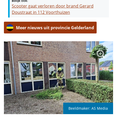
BEKIJK OOK:
Scooter gaat verloren door brand Gerard
Doustraat in 112 Voorthuizen
Meer nieuws uit provincie Gelderland
Beeldmaker:
AS Media