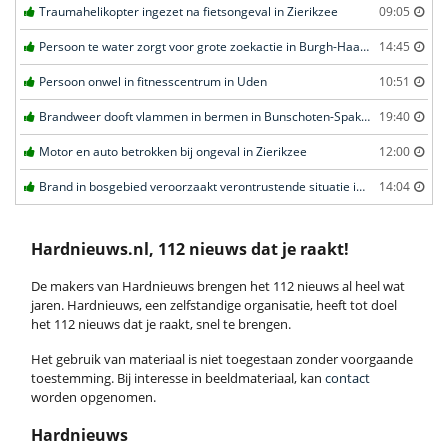
Traumahelikopter ingezet na fietsongeval in Zierikzee
09:05
Persoon te water zorgt voor grote zoekactie in Burgh-Haamstede
14:45
Persoon onwel in fitnesscentrum in Uden
10:51
Brandweer dooft vlammen in bermen in Bunschoten-Spakenburg
19:40
Motor en auto betrokken bij ongeval in Zierikzee
12:00
Brand in bosgebied veroorzaakt verontrustende situatie in Schaijk
14:04
Hardnieuws.nl, 112 nieuws dat je raakt!
De makers van Hardnieuws brengen het 112 nieuws al heel wat
jaren. Hardnieuws, een zelfstandige organisatie, heeft tot doel
het 112 nieuws dat je raakt, snel te brengen.
Het gebruik van materiaal is niet toegestaan zonder voorgaande
toestemming. Bij interesse in beeldmateriaal, kan
contact
worden opgenomen.
Hardnieuws