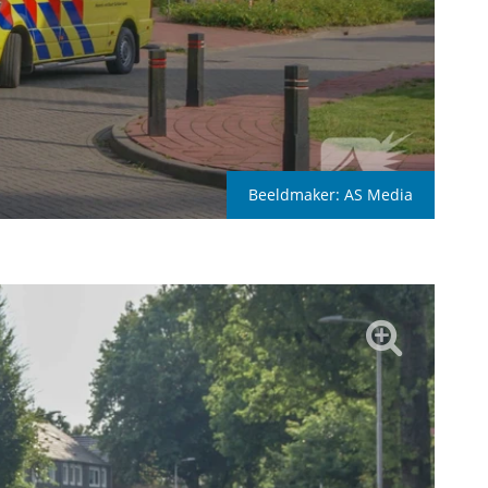
Beeldmaker:
AS Media