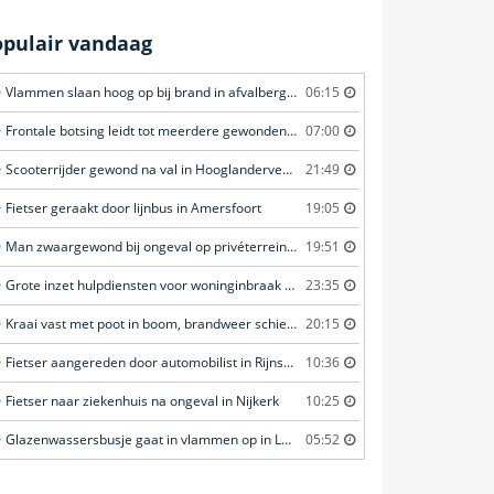
opulair vandaag
Vlammen slaan hoog op bij brand in afvalberg in Amersfoort
06:15
Frontale botsing leidt tot meerdere gewonden in Bunschoten-Spakenburg
07:00
Scooterrijder gewond na val in Hooglanderveen
21:49
Fietser geraakt door lijnbus in Amersfoort
19:05
Man zwaargewond bij ongeval op privéterrein in Veghel
19:51
Grote inzet hulpdiensten voor woninginbraak in Voorschoten
23:35
Kraai vast met poot in boom, brandweer schiet te hulp in Barneveld
20:15
Fietser aangereden door automobilist in Rijnsburg
10:36
Fietser naar ziekenhuis na ongeval in Nijkerk
10:25
Glazenwassersbusje gaat in vlammen op in Laren
05:52