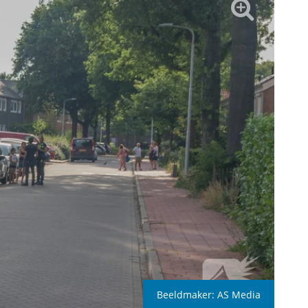
Beeldmaker:
AS Media