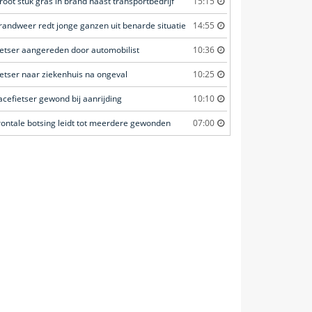
root stuk gras in brand naast transportbedrijf
15:15
randweer redt jonge ganzen uit benarde situatie
14:55
ietser aangereden door automobilist
10:36
ietser naar ziekenhuis na ongeval
10:25
acefietser gewond bij aanrijding
10:10
rontale botsing leidt tot meerdere gewonden
07:00