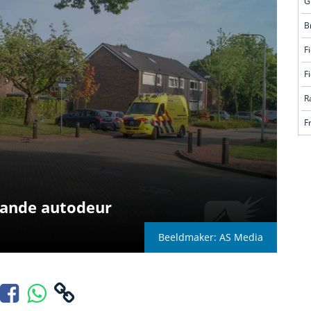
G
B
F
F
R
F
laande autodeur
Beeldmaker: AS Media