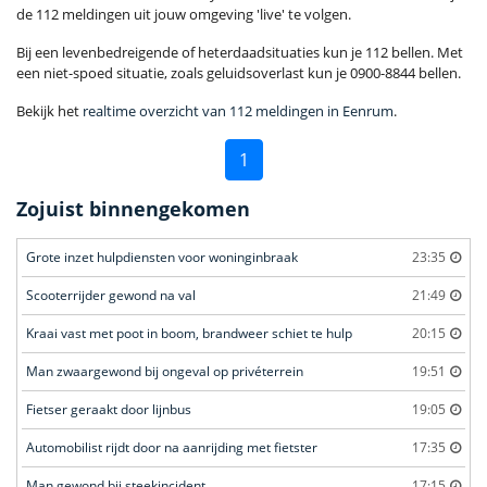
de 112 meldingen uit jouw omgeving 'live' te volgen.
Bij een levenbedreigende of heterdaadsituaties kun je 112 bellen. Met
een niet-spoed situatie, zoals geluidsoverlast kun je 0900-8844 bellen.
Bekijk het
realtime overzicht van 112 meldingen in Eenrum
.
1
Zojuist binnengekomen
Grote inzet hulpdiensten voor woninginbraak
23:35
Scooterrijder gewond na val
21:49
Kraai vast met poot in boom, brandweer schiet te hulp
20:15
Man zwaargewond bij ongeval op privéterrein
19:51
Fietser geraakt door lijnbus
19:05
Automobilist rijdt door na aanrijding met fietster
17:35
Man gewond bij steekincident
17:15