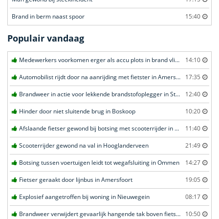
Brand in berm naast spoor
15:40
Populair vandaag
Medewerkers voorkomen erger als accu plots in brand vliegt in Amersfoort
14:10
Automobilist rijdt door na aanrijding met fietster in Amersfoort
17:35
Brandweer in actie voor lekkende brandstofoplegger in Stroe
12:40
Hinder door niet sluitende brug in Boskoop
10:20
Afslaande fietser gewond bij botsing met scooterrijder in Katwijk
11:40
Scooterrijder gewond na val in Hooglanderveen
21:49
Botsing tussen voertuigen leidt tot wegafsluiting in Ommen
14:27
Fietser geraakt door lijnbus in Amersfoort
19:05
Explosief aangetroffen bij woning in Nieuwegein
08:17
Brandweer verwijdert gevaarlijk hangende tak boven fietspad in Barneveld
10:50