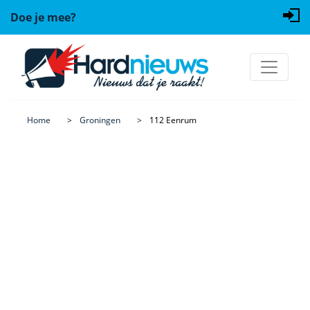
Doe je mee?
Home
Groningen
112 Eenrum