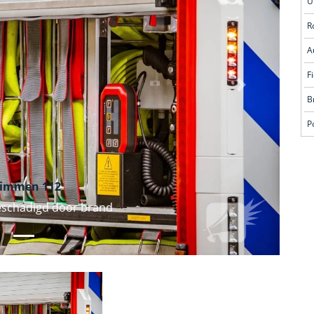
R
A
Volgende
limmen 112
beschadigd door brand