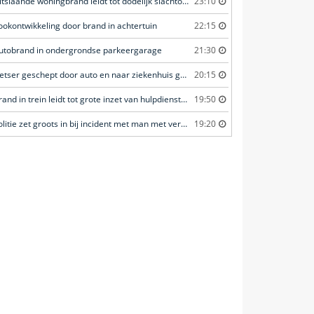
Uitslaande woningbrand leidt tot dodelijk slachtoffer
23:10
ookontwikkeling door brand in achtertuin
22:15
utobrand in ondergrondse parkeergarage
21:30
Fietser geschept door auto en naar ziekenhuis gebracht
20:15
Brand in trein leidt tot grote inzet van hulpdiensten
19:50
Politie zet groots in bij incident met man met verward gedrag
19:20