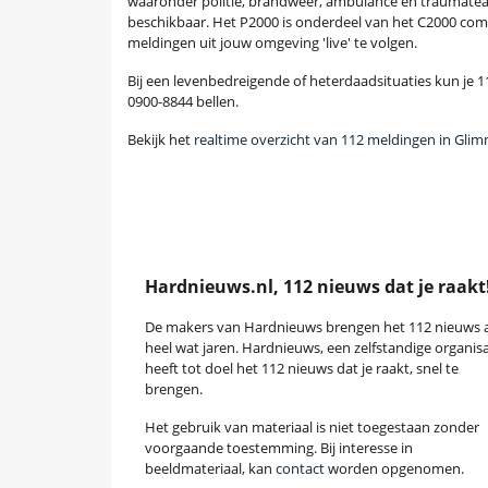
waaronder politie, brandweer, ambulance en traumatea
beschikbaar. Het P2000 is onderdeel van het C2000 com
meldingen uit jouw omgeving 'live' te volgen.
Bij een levenbedreigende of heterdaadsituaties kun je 11
0900-8844 bellen.
Bekijk het
realtime overzicht van 112 meldingen in Gli
Hardnieuws.nl, 112 nieuws dat je raakt
De makers van Hardnieuws brengen het 112 nieuws a
heel wat jaren. Hardnieuws, een zelfstandige organisa
heeft tot doel het 112 nieuws dat je raakt, snel te
brengen.
Het gebruik van materiaal is niet toegestaan zonder
voorgaande toestemming. Bij interesse in
beeldmateriaal, kan
contact
worden opgenomen.