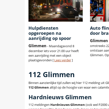
Hulpdiensten
Auto fli
opgeroepen na
door br
aanrijding op spoor
Glimmen
Glimmen
omstreeks 22
- Maandagavond 8
ontstaan aa
december iets voor 21.00 uur heeft
Glimmen. Op
een aanrijding met een object
plaatsgevonden [
Lees verder
]
112 Glimmen
Binnen aanzienlijke tijd zullen wij hier 112 melding ui
112 Glimmen
altijd op de hoogte van waar een calamitei
Hardnieuws Glimmen
112 meldingen
Hardnieuws Glimmen
(ook wel P2000 