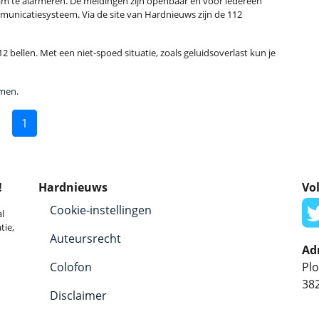
m te alarmeren. De meldingen zijn openbaar en voor iedereen
municatiesysteem. Via de site van Hardnieuws zijn de 112
2 bellen. Met een niet-spoed situatie, zoals geluidsoverlast kun je
mmen
.
1
!
Hardnieuws
Vol
Cookie-instellingen
l
tie,
Auteursrecht
Ad
Colofon
Plo
38
Disclaimer