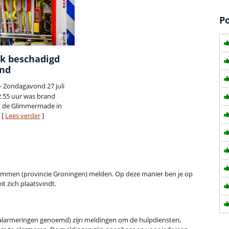
P
nk beschadigd
and
- Zondagavond 27 juli
.55 uur was brand
n de Glimmermade in
 [
Lees verder
]
t Glimmen (provincie Groningen) melden. Op deze manier ben je op
t zich plaatsvindt.
alarmeringen genoemd) zijn meldingen om de hulpdiensten,