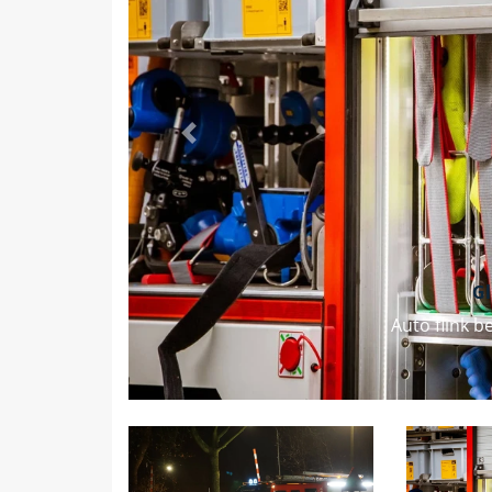
Vorige
G
Auto flink 