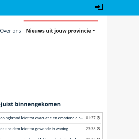
Over ons
Nieuws uit jouw provincie
ojuist binnengekomen
Woningbrand leidt tot evacuatie en emotionele redding van kat
01:37
teekincident leidt tot gewonde in woning
23:38