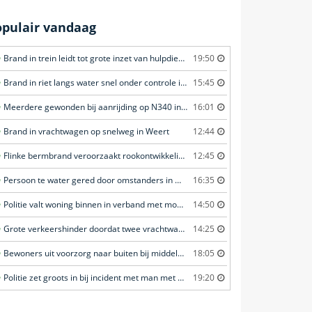
opulair vandaag
Brand in trein leidt tot grote inzet van hulpdiensten in Amersfoort
19:50
Brand in riet langs water snel onder controle in Amersfoort
15:45
Meerdere gewonden bij aanrijding op N340 in Ommen
16:01
Brand in vrachtwagen op snelweg in Weert
12:44
Flinke bermbrand veroorzaakt rookontwikkeling in Haastrecht
12:45
Persoon te water gered door omstanders in Waddinxveen
16:35
Politie valt woning binnen in verband met mogelijk vuurwapen in Eindhoven
14:50
Grote verkeershinder doordat twee vrachtwagens botsen tunnel in Zwijndrecht
14:25
Bewoners uit voorzorg naar buiten bij middelbrand in flatwoning in Leeuwarden
18:05
Politie zet groots in bij incident met man met verward gedrag in Leeuwarden
19:20