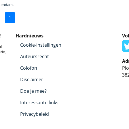
ntendam
.
1
!
Hardnieuws
Vol
Cookie-instellingen
l
tie,
Auteursrecht
Ad
Colofon
Plo
38
Disclaimer
Doe je mee?
Interessante links
Privacybeleid