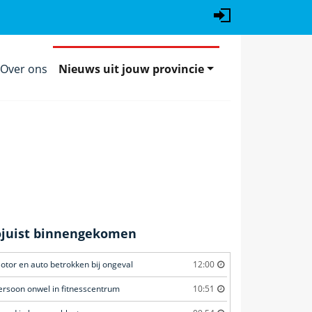
Over ons
Nieuws uit jouw provincie
ojuist binnengekomen
otor en auto betrokken bij ongeval
12:00
ersoon onwel in fitnesscentrum
10:51