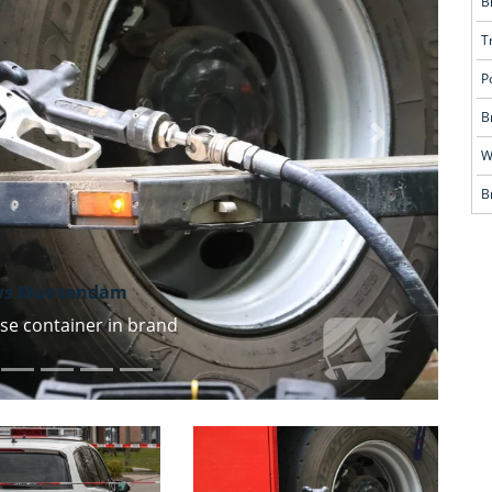
B
T
P
B
Volgende
W
B
ws Muntendam
e container in brand