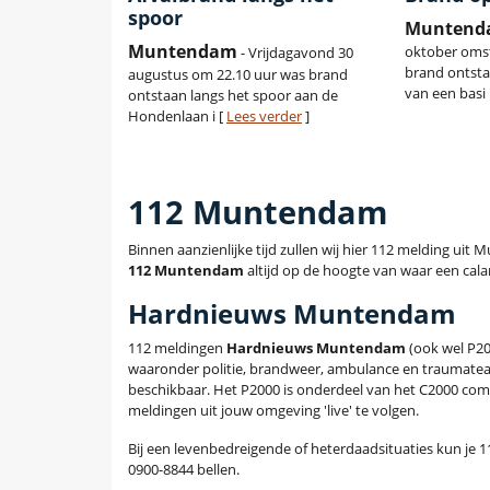
spoor
Munten
Muntendam
oktober omst
- Vrijdagavond 30
brand ontsta
augustus om 22.10 uur was brand
van een basi
ontstaan langs het spoor aan de
Hondenlaan i [
Lees verder
]
112 Muntendam
Binnen aanzienlijke tijd zullen wij hier 112 melding u
112 Muntendam
altijd op de hoogte van waar een calam
Hardnieuws Muntendam
112 meldingen
Hardnieuws Muntendam
(ook wel P20
waaronder politie, brandweer, ambulance en traumatea
beschikbaar. Het P2000 is onderdeel van het C2000 com
meldingen uit jouw omgeving 'live' te volgen.
Bij een levenbedreigende of heterdaadsituaties kun je 11
0900-8844 bellen.