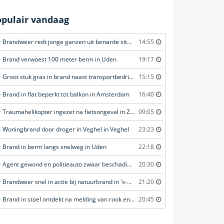
opulair vandaag
Brandweer redt jonge ganzen uit benarde situatie in Amersfoort
14:55
Brand verwoest 100 meter berm in Uden
19:17
Groot stuk gras in brand naast transportbedrijf in Nieuwegein
15:15
Brand in flat beperkt tot balkon in Amsterdam
16:40
Traumahelikopter ingezet na fietsongeval in Zierikzee
09:05
Woningbrand door droger in Veghel in Veghel
23:23
Brand in berm langs snelweg in Uden
22:18
Agent gewond en politieauto zwaar beschadigd tijdens achtervolging in Uden
20:30
Brandweer snel in actie bij natuurbrand in 's-Heer Arendskerke
21:20
Brand in stoel ontdekt na melding van rook en vuurverschijnselen in portiekflat in Rotterdam
20:45