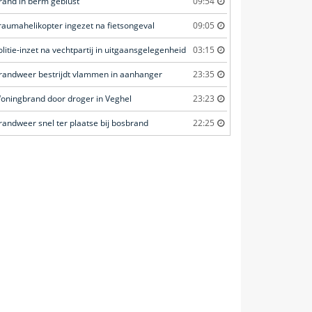
rand in berm geblust
09:54
raumahelikopter ingezet na fietsongeval
09:05
olitie-inzet na vechtpartij in uitgaansgelegenheid
03:15
randweer bestrijdt vlammen in aanhanger
23:35
oningbrand door droger in Veghel
23:23
randweer snel ter plaatse bij bosbrand
22:25