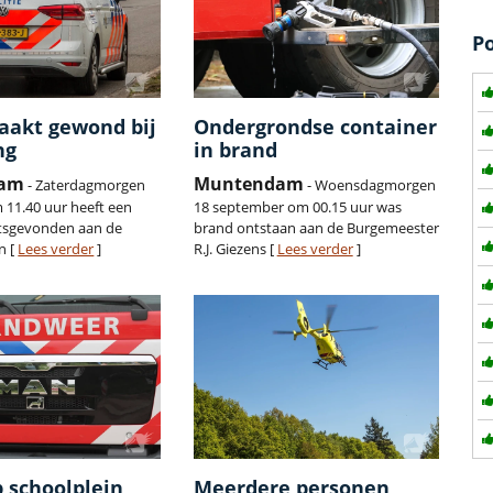
P
raakt gewond bij
Ondergrondse container
ng
in brand
dam
Muntendam
- Zaterdagmorgen
- Woensdagmorgen
m 11.40 uur heeft een
18 september om 00.15 uur was
atsgevonden aan de
brand ontstaan aan de Burgemeester
n [
Lees verder
]
R.J. Giezens [
Lees verder
]
 schoolplein
Meerdere personen