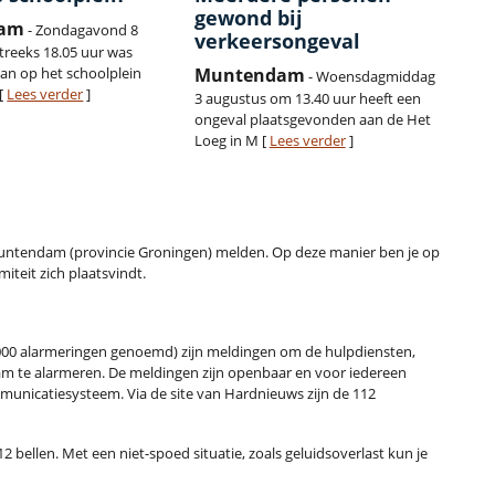
gewond bij
dam
- Zondagavond 8
verkeersongeval
reeks 18.05 uur was
an op het schoolplein
Muntendam
- Woensdagmiddag
 [
Lees verder
]
3 augustus om 13.40 uur heeft een
ongeval plaatsgevonden aan de Het
Loeg in M [
Lees verder
]
it Muntendam (provincie Groningen) melden. Op deze manier ben je op
iteit zich plaatsvindt.
00 alarmeringen genoemd) zijn meldingen om de hulpdiensten,
m te alarmeren. De meldingen zijn openbaar en voor iedereen
municatiesysteem. Via de site van Hardnieuws zijn de 112
2 bellen. Met een niet-spoed situatie, zoals geluidsoverlast kun je