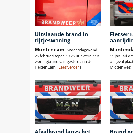
Uitslaande brand in
Fietser 
rijtjeswoning
aanrijdi
Muntendam
Munten
- Woensdagavond
25 februari tegen 19.25 uur werd een
11 januari o
woningbrand vastgesteld aan de
ongeval pla
Helder Cam [
Lees verder
]
Middenweg i
Afvalbrand langs het
Brand op