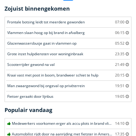
Zojuist binnengekomen
Frontale botsing leidt tot meerdere gewonden
07:00
Vlammen slaan hoog op bij brand in afvalberg
06:15
Glazenwassersbusje gaat in vlammen op
05:52
Grote inzet hulpdiensten voor woninginbraak
23:35
Scooterrijder gewond na val
21:49
Kraai vast met poot in boom, brandweer schiet te hulp
20:15
Man zwaargewond bij ongeval op privéterrein
19:51
Fietser geraakt door lijnbus
19:05
Populair vandaag
Medewerkers voorkomen erger als accu plots in brand vliegt in Amersfoort
14:10
Automobilist rijdt door na aanrijding met fietster in Amersfoort
17:35