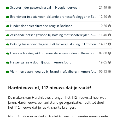
Scooterrijder gewond na val in Hooglanderveen
21:49
Brandweer in actie voor lekkende brandstofoplegger in Stroe
12:40
Hinder door niet sluitende brug in Boskoop
10:20
Afslaande fietser gewond bij botsing met scooterrijder in Katwijk
11:40
Botsing tussen voertuigen leidt tot wegafsluiting in Ommen
14:27
Frontale botsing leidt tot meerdere gewonden in Bunschoten-Spakenburg
07:00
Fietser geraakt door lijnbus in Amersfoort
19:05
Vlammen slaan hoog op bij brand in afvalberg in Amersfoort
06:15
Hardnieuws.nl, 112 nieuws dat je raakt!
De makers van Hardnieuws brengen het 112 nieuws al heel wat
jaren. Hardnieuws, een zelfstandige organisatie, heeft tot doel
het 112 nieuws dat je raakt, snel te brengen.
Het gebruik van materiaal is niet toegestaan zonder voorgaande