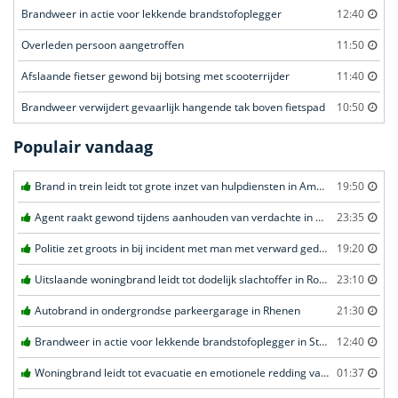
Brandweer in actie voor lekkende brandstofoplegger
12:40
Overleden persoon aangetroffen
11:50
Afslaande fietser gewond bij botsing met scooterrijder
11:40
Brandweer verwijdert gevaarlijk hangende tak boven fietspad
10:50
Populair vandaag
Brand in trein leidt tot grote inzet van hulpdiensten in Amersfoort
19:50
Agent raakt gewond tijdens aanhouden van verdachte in Amsterdam
23:35
Politie zet groots in bij incident met man met verward gedrag in Leeuwarden
19:20
Uitslaande woningbrand leidt tot dodelijk slachtoffer in Rotterdam
23:10
Autobrand in ondergrondse parkeergarage in Rhenen
21:30
Brandweer in actie voor lekkende brandstofoplegger in Stroe
12:40
Woningbrand leidt tot evacuatie en emotionele redding van kat in Amsterdam
01:37