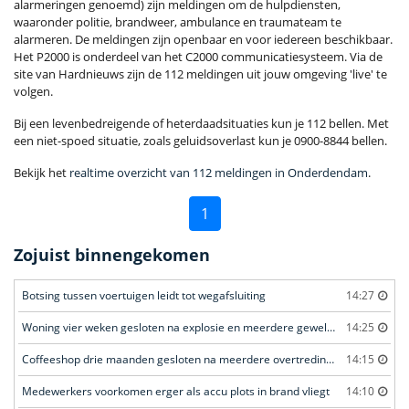
alarmeringen genoemd) zijn meldingen om de hulpdiensten,
waaronder politie, brandweer, ambulance en traumateam te
alarmeren. De meldingen zijn openbaar en voor iedereen beschikbaar.
Het P2000 is onderdeel van het C2000 communicatiesysteem. Via de
site van Hardnieuws zijn de 112 meldingen uit jouw omgeving 'live' te
volgen.
Bij een levenbedreigende of heterdaadsituaties kun je 112 bellen. Met
een niet-spoed situatie, zoals geluidsoverlast kun je 0900-8844 bellen.
Bekijk het
realtime overzicht van 112 meldingen in Onderdendam
.
1
Zojuist binnengekomen
Botsing tussen voertuigen leidt tot wegafsluiting
14:27
Woning vier weken gesloten na explosie en meerdere geweldsincidenten
14:25
Coffeeshop drie maanden gesloten na meerdere overtredingen
14:15
Medewerkers voorkomen erger als accu plots in brand vliegt
14:10