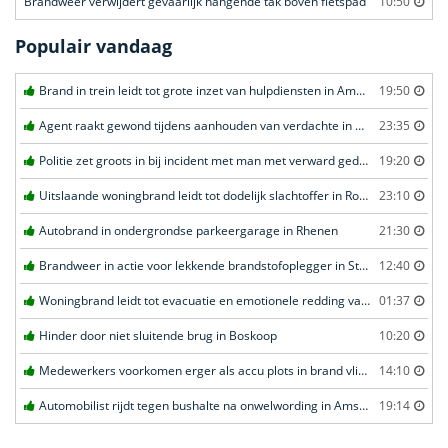
Brandweer verwijdert gevaarlijk hangende tak boven fietspad
10:50
Populair vandaag
Brand in trein leidt tot grote inzet van hulpdiensten in Amersfoort
19:50
Agent raakt gewond tijdens aanhouden van verdachte in Amsterdam
23:35
Politie zet groots in bij incident met man met verward gedrag in Leeuwarden
19:20
Uitslaande woningbrand leidt tot dodelijk slachtoffer in Rotterdam
23:10
Autobrand in ondergrondse parkeergarage in Rhenen
21:30
Brandweer in actie voor lekkende brandstofoplegger in Stroe
12:40
Woningbrand leidt tot evacuatie en emotionele redding van kat in Amsterdam
01:37
Hinder door niet sluitende brug in Boskoop
10:20
Medewerkers voorkomen erger als accu plots in brand vliegt in Amersfoort
14:10
Automobilist rijdt tegen bushalte na onwelwording in Amsterdam
19:14