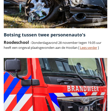
Botsing tussen twee personenauto's
Roodeschool
- Donderdagavond 28 november tegen 19.05 uur
heeft een ongeval plaatsgevonden aan de Hooilan [
Lees verder
]