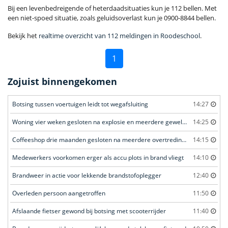
Bij een levenbedreigende of heterdaadsituaties kun je 112 bellen. Met
een niet-spoed situatie, zoals geluidsoverlast kun je 0900-8844 bellen.
Bekijk het
realtime overzicht van 112 meldingen in Roodeschool
.
1
Zojuist binnengekomen
Botsing tussen voertuigen leidt tot wegafsluiting
14:27
Woning vier weken gesloten na explosie en meerdere geweldsincidenten
14:25
Coffeeshop drie maanden gesloten na meerdere overtredingen
14:15
Medewerkers voorkomen erger als accu plots in brand vliegt
14:10
Brandweer in actie voor lekkende brandstofoplegger
12:40
Overleden persoon aangetroffen
11:50
Afslaande fietser gewond bij botsing met scooterrijder
11:40