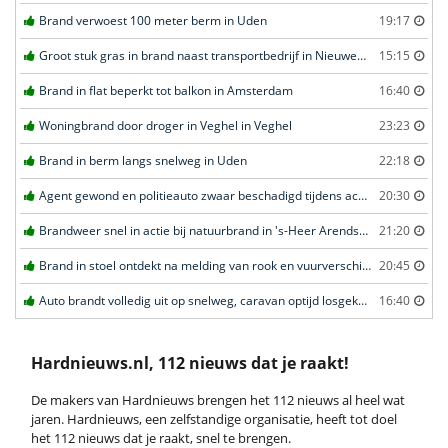
Brand verwoest 100 meter berm in Uden
19:17
Groot stuk gras in brand naast transportbedrijf in Nieuwegein
15:15
Brand in flat beperkt tot balkon in Amsterdam
16:40
Woningbrand door droger in Veghel in Veghel
23:23
Brand in berm langs snelweg in Uden
22:18
Agent gewond en politieauto zwaar beschadigd tijdens achtervolging in Uden
20:30
Brandweer snel in actie bij natuurbrand in 's-Heer Arendskerke
21:20
Brand in stoel ontdekt na melding van rook en vuurverschijnselen in portiekflat in Rotterdam
20:45
Auto brandt volledig uit op snelweg, caravan optijd losgekoppeld in Ede
16:40
Hardnieuws.nl, 112 nieuws dat je raakt!
De makers van Hardnieuws brengen het 112 nieuws al heel wat
jaren. Hardnieuws, een zelfstandige organisatie, heeft tot doel
het 112 nieuws dat je raakt, snel te brengen.