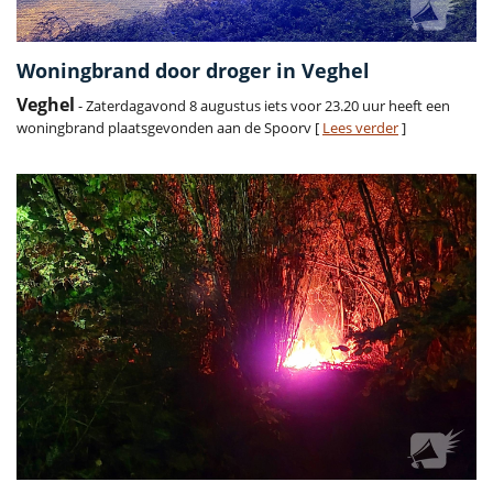
Woningbrand door droger in Veghel
Veghel
- Zaterdagavond 8 augustus iets voor 23.20 uur heeft een
woningbrand plaatsgevonden aan de Spoorv [
Lees verder
]