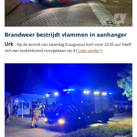
Brandweer bestrijdt vlammen in aanhanger
Urk
- Op de avond van zaterdag 8 augustus kort voor 23.35 uur heeft
zich een buitenbrand voorgedaan op d [
Lees verder
]