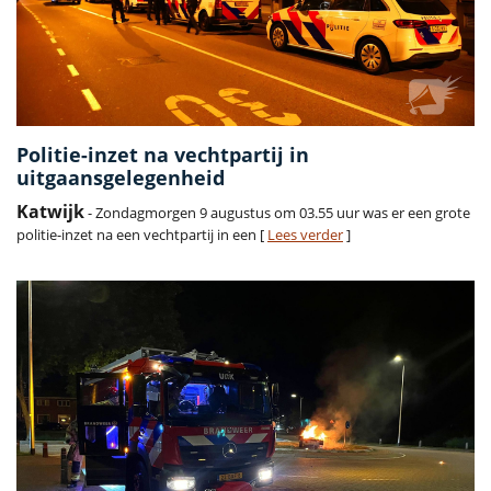
Politie-inzet na vechtpartij in
uitgaansgelegenheid
Katwijk
- Zondagmorgen 9 augustus om 03.55 uur was er een grote
politie-inzet na een vechtpartij in een [
Lees verder
]