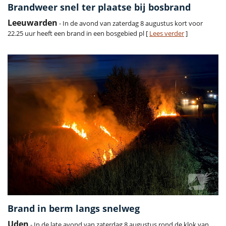
Brandweer snel ter plaatse bij bosbrand
Leeuwarden
- In de avond van zaterdag 8 augustus kort voor
22.25 uur heeft een brand in een bosgebied pl [
Lees verder
]
Brand in berm langs snelweg
Uden
- In de late avond van zaterdag 8 augustus rond de klok van