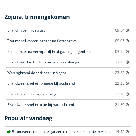
Zojuist binnengekomen
Brand in berm geblust
09:54
Traumahelikopter ingezet na fietsongeval
09:05
Politie-inzet na vechtpartij in uitgaansgelegenheid
03:15
Brandweer bestrijdt vlammen in aanhanger
23:35
Woningbrand door droger in Veghel
23:23
Brandweer snel ter plaatse bij bosbrand
22:25
Brand in berm langs snelweg
22:18
Brandweer snel in actie bij natuurbrand
21:20
Populair vandaag
Brandweer redt jonge ganzen uit benarde situatie in Amersfoort
14:55