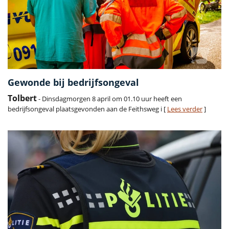
Gewonde bij bedrijfsongeval
Tolbert
- Dinsdagmorgen 8 april om 01.10 uur heeft een
bedrijfsongeval plaatsgevonden aan de Feithsweg i [
Lees verder
]