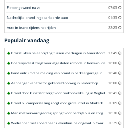
Fietser gewond na val
07:05
Nachtelijke brand in geparkeerde auto
01:35
Auto in brand tijdens het rijden
22:25
Populair vandaag
Brokstukken na aanrijding tussen voertuigen in Amersfoort
17:45
Boerenprotest zorgt voor afgesloten rotonde in Renswoude
16:00
Pand ontruimd na melding van brand in parkeergarage in Leeuwarden
16:40
Aanhanger van tractor gekanteld op weg in Leiderdorp
16:00
Brand door kunststof zorgt voor rookontwikkeling in Veghel
16:41
Brand bij camperstalling zorgt voor grote inzet in Almkerk
20:05
Man met verward gedrag springt voor bedrijfsbus en zorgt voor opschudding in Veghel
16:30
Wielrenner met spoed naar ziekenhuis na ongeval in Zwartebroek
20:25