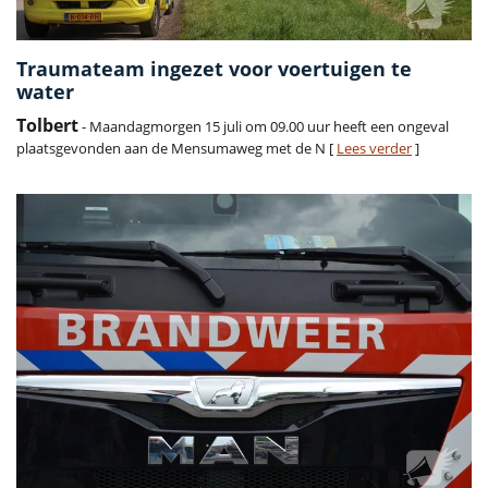
Traumateam ingezet voor voertuigen te
water
Tolbert
- Maandagmorgen 15 juli om 09.00 uur heeft een ongeval
plaatsgevonden aan de Mensumaweg met de N [
Lees verder
]