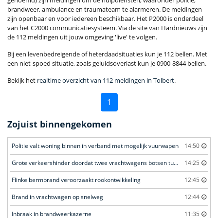
genoemd) zijn meldingen om de hulpdiensten, waaronder politie,
brandweer, ambulance en traumateam te alarmeren. De meldingen
zijn openbaar en voor iedereen beschikbaar. Het P2000 is onderdeel
van het C2000 communicatiesysteem. Via de site van Hardnieuws zijn
de 112 meldingen uit jouw omgeving 'live' te volgen.
Bij een levenbedreigende of heterdaadsituaties kun je 112 bellen. Met
een niet-spoed situatie, zoals geluidsoverlast kun je 0900-8844 bellen.
Bekijk het
realtime overzicht van 112 meldingen in Tolbert
.
1
Zojuist binnengekomen
Politie valt woning binnen in verband met mogelijk vuurwapen
14:50
Grote verkeershinder doordat twee vrachtwagens botsen tunnel
14:25
Flinke bermbrand veroorzaakt rookontwikkeling
12:45
Brand in vrachtwagen op snelweg
12:44
Inbraak in brandweerkazerne
11:35