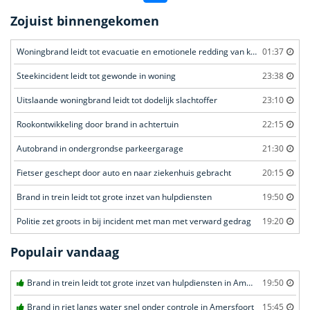
Zojuist binnengekomen
Woningbrand leidt tot evacuatie en emotionele redding van kat
01:37
Steekincident leidt tot gewonde in woning
23:38
Uitslaande woningbrand leidt tot dodelijk slachtoffer
23:10
Rookontwikkeling door brand in achtertuin
22:15
Autobrand in ondergrondse parkeergarage
21:30
Fietser geschept door auto en naar ziekenhuis gebracht
20:15
Brand in trein leidt tot grote inzet van hulpdiensten
19:50
Politie zet groots in bij incident met man met verward gedrag
19:20
Populair vandaag
Brand in trein leidt tot grote inzet van hulpdiensten in Amersfoort
19:50
Brand in riet langs water snel onder controle in Amersfoort
15:45