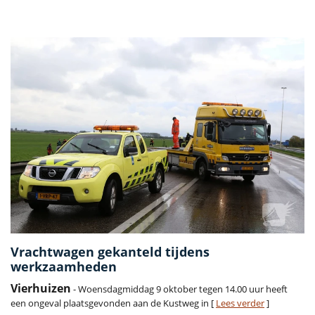
Vorige
Volge
Vrachtwagen gekanteld tijdens
werkzaamheden
Vierhuizen
- Woensdagmiddag 9 oktober tegen 14.00 uur heeft
een ongeval plaatsgevonden aan de Kustweg in [
Lees verder
]