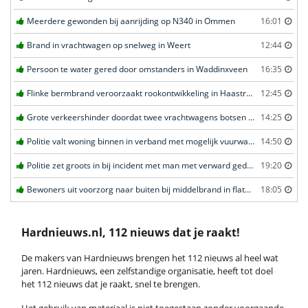
Meerdere gewonden bij aanrijding op N340 in Ommen
16:01
Brand in vrachtwagen op snelweg in Weert
12:44
Persoon te water gered door omstanders in Waddinxveen
16:35
Flinke bermbrand veroorzaakt rookontwikkeling in Haastrecht
12:45
Grote verkeershinder doordat twee vrachtwagens botsen tunnel in Zwijndrecht
14:25
Politie valt woning binnen in verband met mogelijk vuurwapen in Eindhoven
14:50
Politie zet groots in bij incident met man met verward gedrag in Leeuwarden
19:20
Bewoners uit voorzorg naar buiten bij middelbrand in flatwoning in Leeuwarden
18:05
Hardnieuws.nl, 112 nieuws dat je raakt!
De makers van Hardnieuws brengen het 112 nieuws al heel wat
jaren. Hardnieuws, een zelfstandige organisatie, heeft tot doel
het 112 nieuws dat je raakt, snel te brengen.