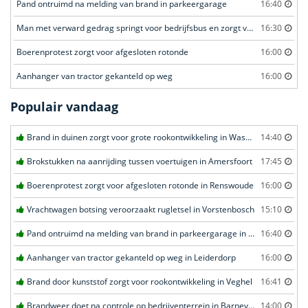
Pand ontruimd na melding van brand in parkeergarage
16:40
Man met verward gedrag springt voor bedrijfsbus en zorgt voor opschudding
16:30
Boerenprotest zorgt voor afgesloten rotonde
16:00
Aanhanger van tractor gekanteld op weg
16:00
Populair vandaag
Brand in duinen zorgt voor grote rookontwikkeling in Wassenaar
14:40
Brokstukken na aanrijding tussen voertuigen in Amersfoort
17:45
Boerenprotest zorgt voor afgesloten rotonde in Renswoude
16:00
Vrachtwagen botsing veroorzaakt rugletsel in Vorstenbosch
15:10
Pand ontruimd na melding van brand in parkeergarage in Leeuwarden
16:40
Aanhanger van tractor gekanteld op weg in Leiderdorp
16:00
Brand door kunststof zorgt voor rookontwikkeling in Veghel
16:41
Brandweer doet na controle op bedrijventerrein in Barneveld
14:00