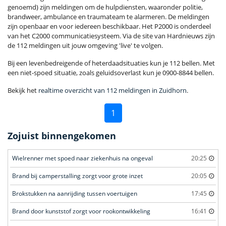
genoemd) zijn meldingen om de hulpdiensten, waaronder politie,
brandweer, ambulance en traumateam te alarmeren. De meldingen
zijn openbaar en voor iedereen beschikbaar. Het P2000 is onderdeel
van het C2000 communicatiesysteem. Via de site van Hardnieuws zijn
de 112 meldingen uit jouw omgeving 'live' te volgen.
Bij een levenbedreigende of heterdaadsituaties kun je 112 bellen. Met
een niet-spoed situatie, zoals geluidsoverlast kun je 0900-8844 bellen.
Bekijk het
realtime overzicht van 112 meldingen in Zuidhorn
.
1
Zojuist binnengekomen
Wielrenner met spoed naar ziekenhuis na ongeval
20:25
Brand bij camperstalling zorgt voor grote inzet
20:05
Brokstukken na aanrijding tussen voertuigen
17:45
Brand door kunststof zorgt voor rookontwikkeling
16:41