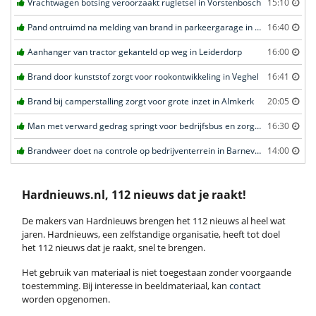
Vrachtwagen botsing veroorzaakt rugletsel in Vorstenbosch
15:10
Pand ontruimd na melding van brand in parkeergarage in Leeuwarden
16:40
Aanhanger van tractor gekanteld op weg in Leiderdorp
16:00
Brand door kunststof zorgt voor rookontwikkeling in Veghel
16:41
Brand bij camperstalling zorgt voor grote inzet in Almkerk
20:05
Man met verward gedrag springt voor bedrijfsbus en zorgt voor opschudding in Veghel
16:30
Brandweer doet na controle op bedrijventerrein in Barneveld
14:00
Hardnieuws.nl, 112 nieuws dat je raakt!
De makers van Hardnieuws brengen het 112 nieuws al heel wat
jaren. Hardnieuws, een zelfstandige organisatie, heeft tot doel
het 112 nieuws dat je raakt, snel te brengen.
Het gebruik van materiaal is niet toegestaan zonder voorgaande
toestemming. Bij interesse in beeldmateriaal, kan
contact
worden opgenomen.