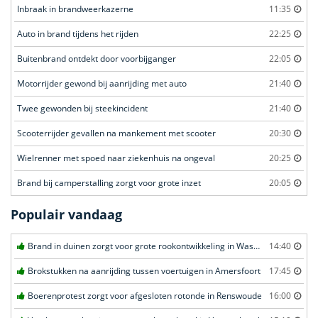
Inbraak in brandweerkazerne
11:35
Auto in brand tijdens het rijden
22:25
Buitenbrand ontdekt door voorbijganger
22:05
Motorrijder gewond bij aanrijding met auto
21:40
Twee gewonden bij steekincident
21:40
Scooterrijder gevallen na mankement met scooter
20:30
Wielrenner met spoed naar ziekenhuis na ongeval
20:25
Brand bij camperstalling zorgt voor grote inzet
20:05
Populair vandaag
Brand in duinen zorgt voor grote rookontwikkeling in Wassenaar
14:40
Brokstukken na aanrijding tussen voertuigen in Amersfoort
17:45
Boerenprotest zorgt voor afgesloten rotonde in Renswoude
16:00