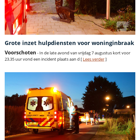
Grote inzet hulpdiensten voor woninginbraak
Voorschoten
- In de late avond van vrijdag 7 augustus kort voor
23.35 uur vond een incident plaats aan d [
Lees verder
]