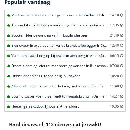
Populair vandaag
Medewerkers voorkomen erger als accu plots in brand vliegt in Amersfoort
14:10
Automobilist rijdt door na aanrijding met fietster in Amersfoort
17:35
Scooterrijder gewond na val in Hooglanderveen
21:49
Brandweer in actie voor lekkende brandstofoplegger in Stroe
12:40
Vlammen slaan hoog op bij brand in afvalberg in Amersfoort
06:15
Frontale botsing leidt tot meerdere gewonden in Bunschoten-Spakenburg
07:00
Hinder door niet sluitende brug in Boskoop
10:20
Afslaande fietser gewond bij botsing met scooterrijder in Katwijk
11:40
Botsing tussen voertuigen leidt tot wegafsluiting in Ommen
14:27
Fietser geraakt door lijnbus in Amersfoort
19:05
Hardnieuws.nl, 112 nieuws dat je raakt!