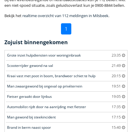
een niet-spoed situatie, zoals geluidsoverlast kun je 0900-8844 bellen.
Bekijk het
realtime overzicht van 112 meldingen in Milsbeek
.
1
Zojuist binnengekomen
Grote inzet hulpdiensten voor woninginbraak
23:35
Scooterrijder gewond na val
21:49
Kraai vast met poot in boom, brandweer schiet te hulp
20:15
Man zwaargewond bij ongeval op privéterrein
19:51
Fietser geraakt door lijnbus
19:05
Automobilist rijdt door na aanrijding met fietster
17:35
Man gewond bij steekincident
17:15
Brand in berm naast spoor
15:40