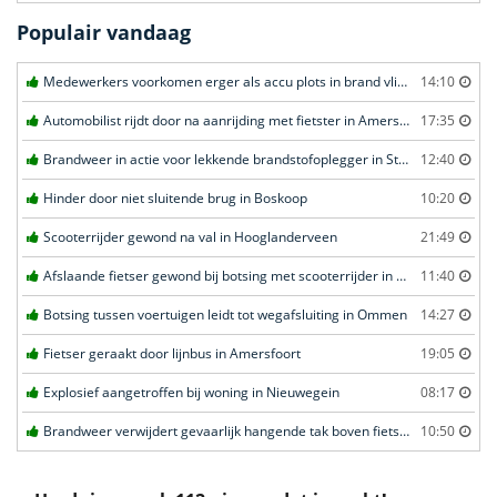
Populair vandaag
Medewerkers voorkomen erger als accu plots in brand vliegt in Amersfoort
14:10
Automobilist rijdt door na aanrijding met fietster in Amersfoort
17:35
Brandweer in actie voor lekkende brandstofoplegger in Stroe
12:40
Hinder door niet sluitende brug in Boskoop
10:20
Scooterrijder gewond na val in Hooglanderveen
21:49
Afslaande fietser gewond bij botsing met scooterrijder in Katwijk
11:40
Botsing tussen voertuigen leidt tot wegafsluiting in Ommen
14:27
Fietser geraakt door lijnbus in Amersfoort
19:05
Explosief aangetroffen bij woning in Nieuwegein
08:17
Brandweer verwijdert gevaarlijk hangende tak boven fietspad in Barneveld
10:50