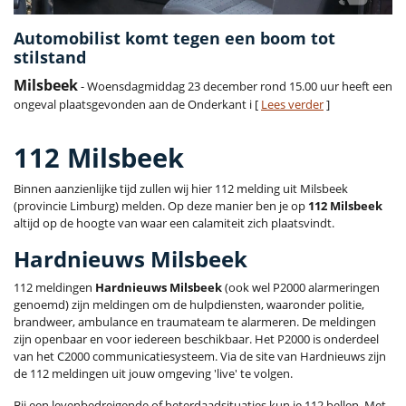
Automobilist komt tegen een boom tot
stilstand
Milsbeek
- Woensdagmiddag 23 december rond 15.00 uur heeft een
ongeval plaatsgevonden aan de Onderkant i [
Lees verder
]
112 Milsbeek
Binnen aanzienlijke tijd zullen wij hier 112 melding uit Milsbeek
(provincie Limburg) melden. Op deze manier ben je op
112 Milsbeek
altijd op de hoogte van waar een calamiteit zich plaatsvindt.
Hardnieuws Milsbeek
112 meldingen
Hardnieuws Milsbeek
(ook wel P2000 alarmeringen
genoemd) zijn meldingen om de hulpdiensten, waaronder politie,
brandweer, ambulance en traumateam te alarmeren. De meldingen
zijn openbaar en voor iedereen beschikbaar. Het P2000 is onderdeel
van het C2000 communicatiesysteem. Via de site van Hardnieuws zijn
de 112 meldingen uit jouw omgeving 'live' te volgen.
Bij een levenbedreigende of heterdaadsituaties kun je 112 bellen. Met