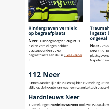
Kindergraven vernield
Traumah
op begraafplaats
ingezet 
ongeval
Neer
- Dinsdagmorgen 1 augustus
Neer
bleken vernielingen hebben
- Vrij
plaatsgevonden op een
rond 15.50 u
begraafplaats aan de En [
Lees verder
plaatsgevon
]
Napoleonswe
112 Neer
Binnen aanzienlijke tijd zullen wij hier 112 melding uit
altijd op de hoogte van waar een calamiteit zich plaatsvi
Hardnieuws Neer
112 meldingen
Hardnieuws Neer
(ook wel P2000 alar