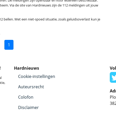
ren. De meldingen zijn openbaar en voor iedereen beschikbaar.
eem. Via de site van Hardnieuws zijn de 112 meldingen uit jouw
2 bellen. Met een niet-spoed situatie, zoals geluidsoverlast kun je
.
1
!
Hardnieuws
Vol
Cookie-instellingen
l
tie,
Auteursrecht
Ad
Colofon
Plo
38
Disclaimer