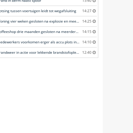
rand in berm naast spoor
15:40
otsing tussen voertuigen leidt tot wegafsluiting
14:27
Woning vier weken gesloten na explosie en meerdere geweldsincidenten
14:25
Coffeeshop drie maanden gesloten na meerdere overtredingen
14:15
Medewerkers voorkomen erger als accu plots in brand vliegt
14:10
Brandweer in actie voor lekkende brandstofoplegger
12:40