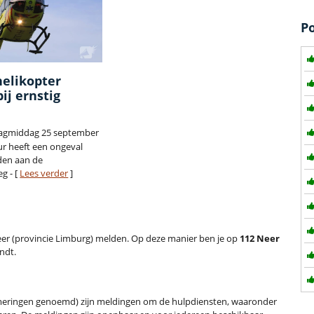
P
elikopter
bij ernstig
dagmiddag 25 september
ur heeft een ongeval
den aan de
g - [
Lees verder
]
 Neer (provincie Limburg) melden. Op deze manier ben je op
112 Neer
ndt.
meringen genoemd) zijn meldingen om de hulpdiensten, waaronder