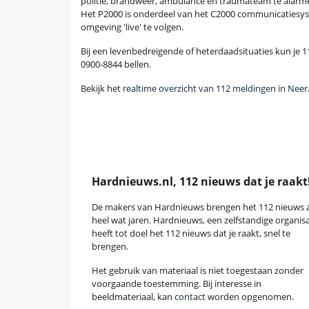
politie, brandweer, ambulance en traumateam te alarme
Het P2000 is onderdeel van het C2000 communicatiesyst
omgeving 'live' te volgen.
Bij een levenbedreigende of heterdaadsituaties kun je 11
0900-8844 bellen.
Bekijk het
realtime overzicht van 112 meldingen in Neer
Hardnieuws.nl, 112 nieuws dat je raakt
De makers van Hardnieuws brengen het 112 nieuws a
heel wat jaren. Hardnieuws, een zelfstandige organisa
heeft tot doel het 112 nieuws dat je raakt, snel te
brengen.
Het gebruik van materiaal is niet toegestaan zonder
voorgaande toestemming. Bij interesse in
beeldmateriaal, kan
contact
worden opgenomen.