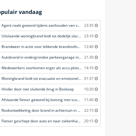
opulair vandaag
Agent raakt gewond tijdens aanhouden van verdachte in Amsterdam
23:35
Uitslaande woningbrand leidt tot dodelijk slachtoffer in Rotterdam
23:10
Brandweer in actie voor lekkende brandstofoplegger in Stroe
12:40
Autobrand in ondergrondse parkeergarage in Rhenen
21:30
Medewerkers voorkomen erger als accu plots in brand vliegt in Amersfoort
14:10
Woningbrand leidt tot evacuatie en emotionele redding van kat in Amsterdam
01:37
Hinder door niet sluitende brug in Boskoop
10:20
Afslaande fietser gewond bij botsing met scooterrijder in Katwijk
11:40
Rookontwikkeling door brand in achtertuin in Purmer
22:15
Fietser geschept door auto en naar ziekenhuis gebracht in Veenendaal
20:15