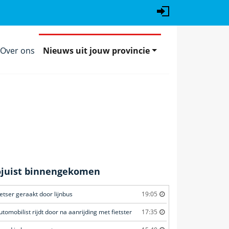
Over ons
Nieuws uit jouw provincie
ojuist binnengekomen
ietser geraakt door lijnbus
19:05
utomobilist rijdt door na aanrijding met fietster
17:35