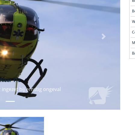
B
B
Volgende
Neer 112
ingezet bij ernstig ongeval