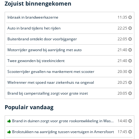
Zojuist binnengekomen
Inbraak in brandweerkazerne
11:35
Auto in brand tijdens het rijden
22:25
Buitenbrand ontdekt door voorbijganger
22:05
Motorrijder gewond bij aanrijding met auto
21:40
Twee gewonden bij steekincident
21:40
Scooterrijder gevallen na mankement met scooter
20:30
Wielrenner met spoed naar ziekenhuis na ongeval
20:25
Brand bij camperstalling zorgt voor grote inzet
20:05
Populair vandaag
Brand in duinen zorgt voor grote rookontwikkeling in Wassenaar
14:40
Brokstukken na aanrijding tussen voertuigen in Amersfoort
17:45