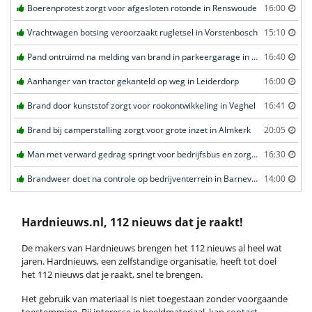
Boerenprotest zorgt voor afgesloten rotonde in Renswoude
16:00
Vrachtwagen botsing veroorzaakt rugletsel in Vorstenbosch
15:10
Pand ontruimd na melding van brand in parkeergarage in Leeuwarden
16:40
Aanhanger van tractor gekanteld op weg in Leiderdorp
16:00
Brand door kunststof zorgt voor rookontwikkeling in Veghel
16:41
Brand bij camperstalling zorgt voor grote inzet in Almkerk
20:05
Man met verward gedrag springt voor bedrijfsbus en zorgt voor opschudding in Veghel
16:30
Brandweer doet na controle op bedrijventerrein in Barneveld
14:00
Hardnieuws.nl, 112 nieuws dat je raakt!
De makers van Hardnieuws brengen het 112 nieuws al heel wat
jaren. Hardnieuws, een zelfstandige organisatie, heeft tot doel
het 112 nieuws dat je raakt, snel te brengen.
Het gebruik van materiaal is niet toegestaan zonder voorgaande