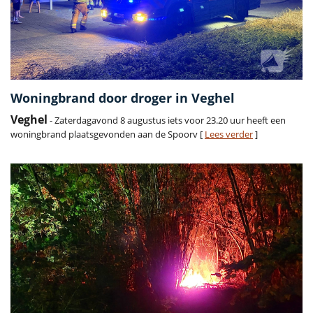
Woningbrand door droger in Veghel
Veghel
- Zaterdagavond 8 augustus iets voor 23.20 uur heeft een
woningbrand plaatsgevonden aan de Spoorv [
Lees verder
]