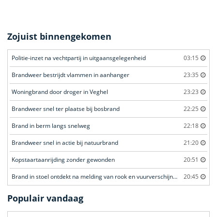
Zojuist binnengekomen
Politie-inzet na vechtpartij in uitgaansgelegenheid
03:15
Brandweer bestrijdt vlammen in aanhanger
23:35
Woningbrand door droger in Veghel
23:23
Brandweer snel ter plaatse bij bosbrand
22:25
Brand in berm langs snelweg
22:18
Brandweer snel in actie bij natuurbrand
21:20
Kopstaartaanrijding zonder gewonden
20:51
Brand in stoel ontdekt na melding van rook en vuurverschijnselen in portiekflat
20:45
Populair vandaag