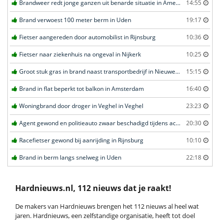
Brandweer redt jonge ganzen uit benarde situatie in Amersfoort
14:55
Brand verwoest 100 meter berm in Uden
19:17
Fietser aangereden door automobilist in Rijnsburg
10:36
Fietser naar ziekenhuis na ongeval in Nijkerk
10:25
Groot stuk gras in brand naast transportbedrijf in Nieuwegein
15:15
Brand in flat beperkt tot balkon in Amsterdam
16:40
Woningbrand door droger in Veghel in Veghel
23:23
Agent gewond en politieauto zwaar beschadigd tijdens achtervolging in Uden
20:30
Racefietser gewond bij aanrijding in Rijnsburg
10:10
Brand in berm langs snelweg in Uden
22:18
Hardnieuws.nl, 112 nieuws dat je raakt!
De makers van Hardnieuws brengen het 112 nieuws al heel wat
jaren. Hardnieuws, een zelfstandige organisatie, heeft tot doel