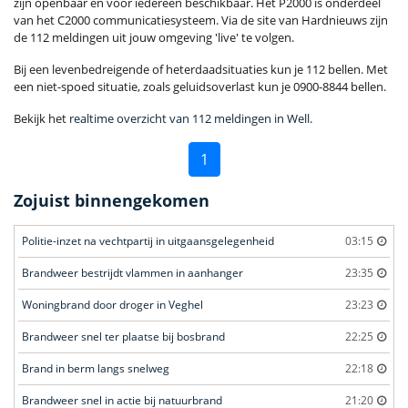
zijn openbaar en voor iedereen beschikbaar. Het P2000 is onderdeel
van het C2000 communicatiesysteem. Via de site van Hardnieuws zijn
de 112 meldingen uit jouw omgeving 'live' te volgen.
Bij een levenbedreigende of heterdaadsituaties kun je 112 bellen. Met
een niet-spoed situatie, zoals geluidsoverlast kun je 0900-8844 bellen.
Bekijk het
realtime overzicht van 112 meldingen in Well
.
1
Zojuist binnengekomen
Politie-inzet na vechtpartij in uitgaansgelegenheid
03:15
Brandweer bestrijdt vlammen in aanhanger
23:35
Woningbrand door droger in Veghel
23:23
Brandweer snel ter plaatse bij bosbrand
22:25
Brand in berm langs snelweg
22:18
Brandweer snel in actie bij natuurbrand
21:20