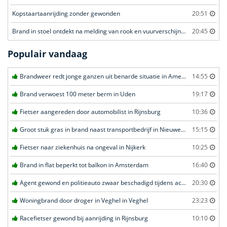
Kopstaartaanrijding zonder gewonden
20:51
Brand in stoel ontdekt na melding van rook en vuurverschijnselen in portiekflat
20:45
Populair vandaag
Brandweer redt jonge ganzen uit benarde situatie in Amersfoort
14:55
Brand verwoest 100 meter berm in Uden
19:17
Fietser aangereden door automobilist in Rijnsburg
10:36
Groot stuk gras in brand naast transportbedrijf in Nieuwegein
15:15
Fietser naar ziekenhuis na ongeval in Nijkerk
10:25
Brand in flat beperkt tot balkon in Amsterdam
16:40
Agent gewond en politieauto zwaar beschadigd tijdens achtervolging in Uden
20:30
Woningbrand door droger in Veghel in Veghel
23:23
Racefietser gewond bij aanrijding in Rijnsburg
10:10