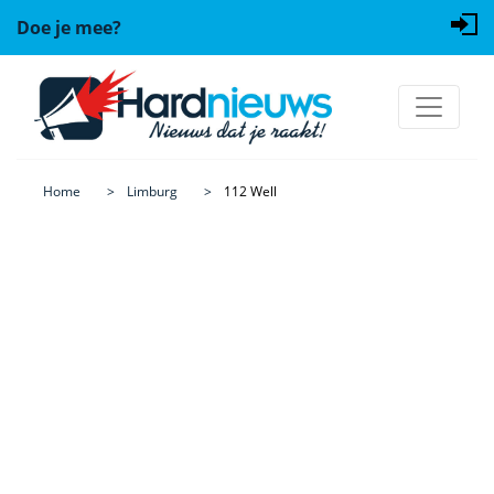
Doe je mee?
Home
Limburg
112 Well