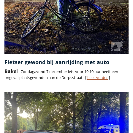
Fietser gewond bij aanrijding met auto
Bakel
- Zondagavond 7 december iets voor 19.10 uur heeft een
ongeval plaatsgevonden aan de Dorpsstraat i [
Lees verder
]