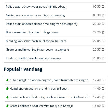
Politie waarschuwt voor gevaarlijk rijgedrag
09:55
Grote band verwoest voertuigen en woning
03:30
Politie start onderzoek naar melding van schietpartij
22:30
Brandweer bestrijdt vuur in bijgebouw
22:20
Melding van schietpartij leidt tot politie-inzet
22:05
Grote brand in woning in aanbouw na explosie
20:57
Kinderen treffen overleden persoon aan
20:05
Populair vandaag
Auto eindigt in sloot na ongeval, twee traumateams ingezet in Uden
17:40
Hulpdiensten snel bij brand in bos in Soest
14:00
Containerbrand leidt tot grote brandweer inzet in Amersfoort
12:45
Grote zoekactie naar vermist meisje in Katwijk
16:00