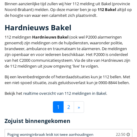
Binnen aanzienlijke tijd zullen wij hier 112 melding uit Bakel (provincie
Noord-Brabant) melden. Op deze manier ben je op
112 Bakel
altijd op
de hoogte van waar een calamiteit zich plaatsvindt.
Hardnieuws Bakel
112 meldingen
Hardnieuws Bakel
(ook wel P2000 alarmeringen
genoemd) zijn meldingen om de hulpdiensten, waaronder politie,
brandweer, ambulance en traumateam te alarmeren. De meldingen
zijn openbaar en voor iedereen beschikbaar. Het P2000 is onderdeel
van het C2000 communicatiesysteem. Via de site van Hardnieuws zijn
de 112 meldingen uit jouw omgeving 'live' te volgen.
Bij een levenbedreigende of heterdaadsituaties kun je 112 bellen. Met
een niet-spoed situatie, zoals geluidsoverlast kun je 0900-8844 bellen.
Bekijk het
realtime overzicht van 112 meldingen in Bakel
.
1
2
»
Zojuist binnengekomen
Poging woninginbraak leidt tot twee aanhoudingen
22:50