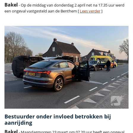
Bakel
- Op de middag van donderdag 2 april net na 17.35 uur werd
een ongeval vastgesteld aan de Benthem [
Lees verder
]
Bestuurder onder invloed betrokken bij
aanrijding
Bakel
- Maandagmorgen 23 maart om 07.20 uur heeft een ongeval