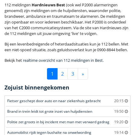
112 meldingen
Hardnieuws Best
(ook wel P2000 alarmeringen
genoemd) zijn meldingen om de hulpdiensten, waaronder politie,
brandweer, ambulance en traumateam te alarmeren. De meldingen
zijn openbaar en voor iedereen beschikbaar. Het P2000 is onderdeel
van het C2000 communicatiesysteem. Via de site van Hardnieuws zijn
de 112 meldingen uit jouw omgeving 'live' te volgen.
Bij een levenbedreigende of heterdaadsituaties kun je 112 bellen. Met
een niet-spoed situatie, zoals geluidsoverlast kun je 0900-8844 bellen.
Bekijk het
realtime overzicht van 112 meldingen in Best
.
1
2
3
»
Zojuist binnengekomen
Fietser geschept door auto en naar ziekenhuis gebracht
20:15
Brand in trein leidt tot grote inzet van hulpdiensten
19:50
Politie zet groots in bij incident met man met verward gedrag
19:20
Automobilist rijdt tegen bushalte na onwelwording
19:14