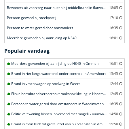
Bewoners uit voorzorg naar buiten bij middelbrand in flatwoning
18:05
Persoon gewond bij steekpartij
17:10
Persoon te water gered door omstanders
16:35
Meerdere gewonden bij aanrijding op N340
16:01
Populair vandaag
Meerdere gewonden bij aanrijding op N340 in Ommen
16:01
Brand in riet langs water snel onder controle in Amersfoort
15:45
Brand in vrachtwagen op snelweg in Weert
12:44
Flinke bermbrand veroorzaakt rookontwikkeling in Haastrecht
12:45
Persoon te water gered door omstanders in Waddinxveen
16:35
Politie valt woning binnen in verband met mogelijk vuurwapen in Eindhoven
14:50
Brand in trein leidt tot grote inzet van hulpdiensten in Amersfoort
19:50