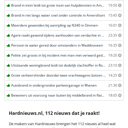
Brand in trein leidt tot grote inzet van hulpdiensten in Amersfoort
19:50
Brand in riet langs water snel onder controle in Amersfoort
15:45
Meerdere gewonden bij aanrijding op N340 in Ommen
16:01
Agent raakt gewond tijdens aanhouden van verdachte in Amsterdam
23:35
Persoon te water gered door omstanders in Waddinxveen
16:35
Politie zet groots in bij incident met man met verward gedrag in Leeuwarden
19:20
Uitslaande woningbrand leidt tot dodelijk slachtoffer in Rotterdam
23:10
Grote verkeershinder doordat twee vrachtwagens botsen tunnel in Zwijndrecht
14:25
Autobrand in ondergrondse parkeergarage in Rhenen
21:30
Bewoners uit voorzorg naar buiten bij middelbrand in flatwoning in Leeuwarden
18:05
Hardnieuws.nl, 112 nieuws dat je raakt!
De makers van Hardnieuws brengen het 112 nieuws al heel wat