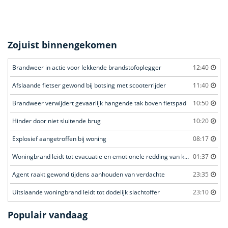
Zojuist binnengekomen
Brandweer in actie voor lekkende brandstofoplegger
12:40
Afslaande fietser gewond bij botsing met scooterrijder
11:40
Brandweer verwijdert gevaarlijk hangende tak boven fietspad
10:50
Hinder door niet sluitende brug
10:20
Explosief aangetroffen bij woning
08:17
Woningbrand leidt tot evacuatie en emotionele redding van kat
01:37
Agent raakt gewond tijdens aanhouden van verdachte
23:35
Uitslaande woningbrand leidt tot dodelijk slachtoffer
23:10
Populair vandaag