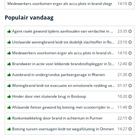
Medewerkers voorkomen erger als accu plots in brand vliegt
14:10
Populair vandaag
Agent raakt gewond tijdens aanhouden van verdachte in Amsterdam
23:35
Uitslaande woningbrand leidt tot dodelijk slachtoffer in Rotterdam
23:10
Medewerkers voorkomen erger als accu plots in brand vliegt in Amersfoort
14:10
Brandweer in actie voor lekkende brandstofoplegger in Stroe
12:40
Autobrand in ondergrondse parkeergarage in Rhenen
21:30
Woningbrand leidt tot evacuatie en emotionele redding van kat in Amsterdam
01:37
Hinder door niet sluitende brug in Boskoop
10:20
Afslaande fietser gewond bij botsing met scooterrijder in Katwijk
11:40
Rookontwikkeling door brand in achtertuin in Purmer
22:15
Botsing tussen voertuigen leidt tot wegafsluiting in Ommen
14:27