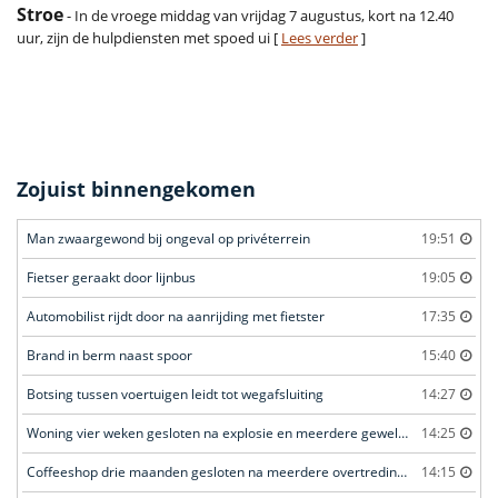
Stroe
- In de vroege middag van vrijdag 7 augustus, kort na 12.40
uur, zijn de hulpdiensten met spoed ui [
Lees verder
]
Zojuist binnengekomen
Man zwaargewond bij ongeval op privéterrein
19:51
Fietser geraakt door lijnbus
19:05
Automobilist rijdt door na aanrijding met fietster
17:35
Brand in berm naast spoor
15:40
Botsing tussen voertuigen leidt tot wegafsluiting
14:27
Woning vier weken gesloten na explosie en meerdere geweldsincidenten
14:25
Coffeeshop drie maanden gesloten na meerdere overtredingen
14:15