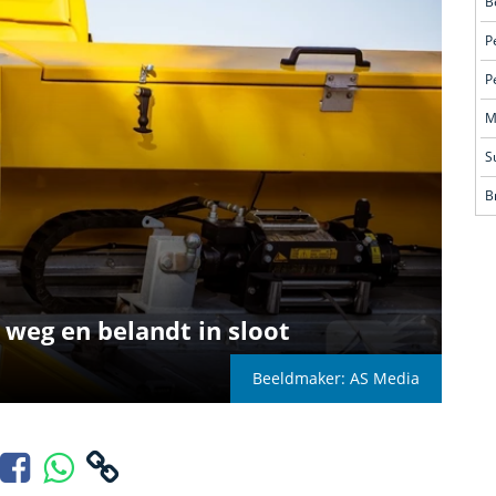
P
P
M
S
B
 weg en belandt in sloot
Beeldmaker: AS Media