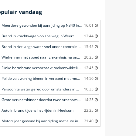
opulair vandaag
Meerdere gewonden bij aanrijding op N340 in Ommen
16:01
Brand in vrachtwagen op snelweg in Weert
12:44
Brand in riet langs water snel onder controle in Amersfoort
15:45
Wielrenner met spoed naar ziekenhuis na ongeval in Zwartebroek
20:25
Flinke bermbrand veroorzaakt rookontwikkeling in Haastrecht
12:45
Politie valt woning binnen in verband met mogelijk vuurwapen in Eindhoven
14:50
Persoon te water gered door omstanders in Waddinxveen
16:35
Grote verkeershinder doordat twee vrachtwagens botsen tunnel in Zwijndrecht
14:25
Auto in brand tijdens het rijden in Heelsum
22:25
Motorrijder gewond bij aanrijding met auto in 't Veld
21:40