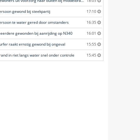
Bewoners uit voorzorg naar buiten bij middelbrand in flatwoning
18:05
ersoon gewond bij steekpartij
17:10
ersoon te water gered door omstanders
16:35
eerdere gewonden bij aanrijding op N340
16:01
urfer raakt ernstig gewond bij ongeval
15:55
rand in riet langs water snel onder controle
15:45