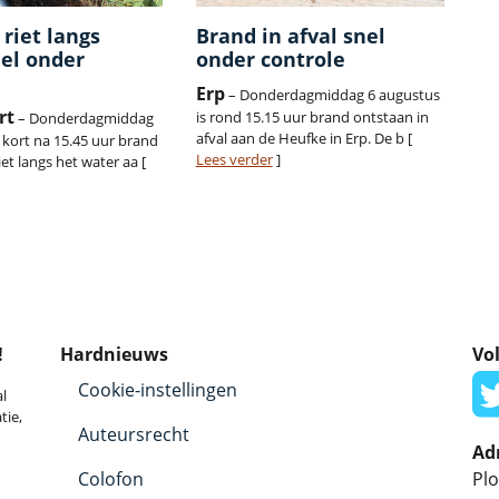
 riet langs
Brand in afval snel
el onder
onder controle
Erp
– Donderdagmiddag 6 augustus
rt
is rond 15.15 uur brand ontstaan in
– Donderdagmiddag
afval aan de Heufke in Erp. De b [
 kort na 15.45 uur brand
Lees verder
]
iet langs het water aa [
!
Hardnieuws
Vol
Cookie-instellingen
l
tie,
Auteursrecht
Ad
Colofon
Plo