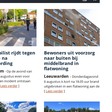
list rijdt tegen
Bewoners uit voorzorg
e na
naar buiten bij
rding
middelbrand in
flatwoning
am
- Op de avond van
Leeuwarden
 augustus even voor
– Donderdagavond
een incident ontstaan
6 augustus is kort na 18.05 uur brand
[
Lees verder
]
uitgebroken in een flatwoning aan de
[
Lees verder
]