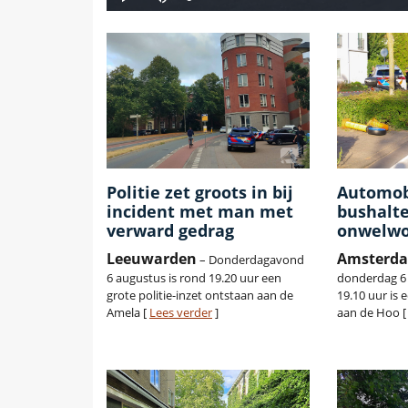
Politie zet groots in bij
Automobi
incident met man met
bushalt
verward gedrag
onwelwo
Leeuwarden
Amsterd
– Donderdagavond
6 augustus is rond 19.20 uur een
donderdag 6
grote politie-inzet ontstaan aan de
19.10 uur is 
Amela [
Lees verder
]
aan de Hoo 