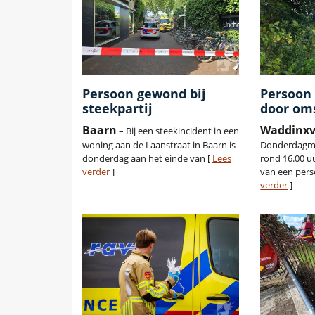
Persoon gewond bij
Persoon 
steekpartij
door om
Baarn
Waddinx
– Bij een steekincident in een
woning aan de Laanstraat in Baarn is
Donderdagmi
donderdag aan het einde van [
Lees
rond 16.00 u
verder
]
van een pers
verder
]