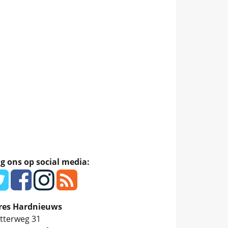
g ons op social media:
res Hardnieuws
tterweg 31