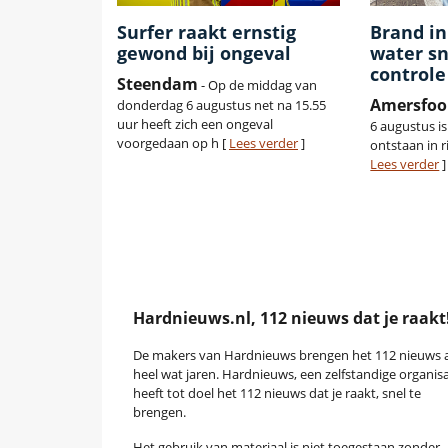
Surfer raakt ernstig
Brand in
gewond bij ongeval
water sn
controle
Steendam
- Op de middag van
Amersfoo
donderdag 6 augustus net na 15.55
uur heeft zich een ongeval
6 augustus is
voorgedaan op h [
Lees verder
]
ontstaan in r
Lees verder
]
Hardnieuws.nl, 112 nieuws dat je raakt
De makers van Hardnieuws brengen het 112 nieuws a
heel wat jaren. Hardnieuws, een zelfstandige organisa
heeft tot doel het 112 nieuws dat je raakt, snel te
brengen.
Het gebruik van materiaal is niet toegestaan zonder