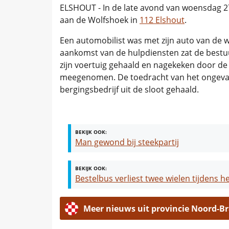
ELSHOUT - In de late avond van woensdag 27
aan de Wolfshoek in
112 Elshout
.
Een automobilist was met zijn auto van de we
aankomst van de hulpdiensten zat de bestuu
zijn voertuig gehaald en nagekeken door de
meegenomen. De toedracht van het ongeval
bergingsbedrijf uit de sloot gehaald.
BEKIJK OOK:
Man gewond bij steekpartij
BEKIJK OOK:
Bestelbus verliest twee wielen tijdens h
Meer nieuws uit provincie Noord-B