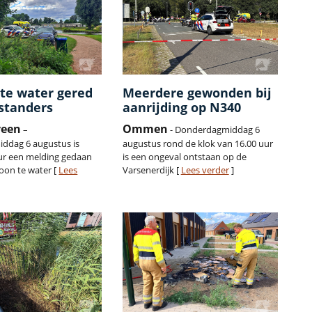
te water gered
Meerdere gewonden bij
standers
aanrijding op N340
veen
Ommen
–
- Donderdagmiddag 6
ddag 6 augustus is
augustus rond de klok van 16.00 uur
ur een melding gedaan
is een ongeval ontstaan op de
oon te water [
Lees
Varsenerdijk [
Lees verder
]