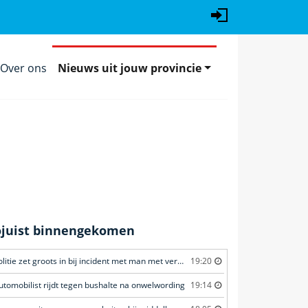
Over ons
Nieuws uit jouw provincie
ojuist binnengekomen
Politie zet groots in bij incident met man met verward gedrag
19:20
utomobilist rijdt tegen bushalte na onwelwording
19:14