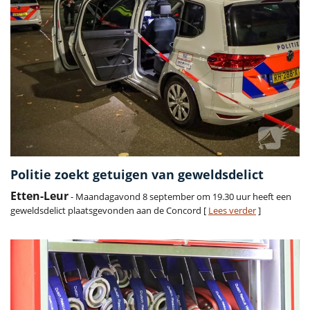
Politie zoekt getuigen van geweldsdelict
Etten-Leur
- Maandagavond 8 september om 19.30 uur heeft een
geweldsdelict plaatsgevonden aan de Concord [
Lees verder
]