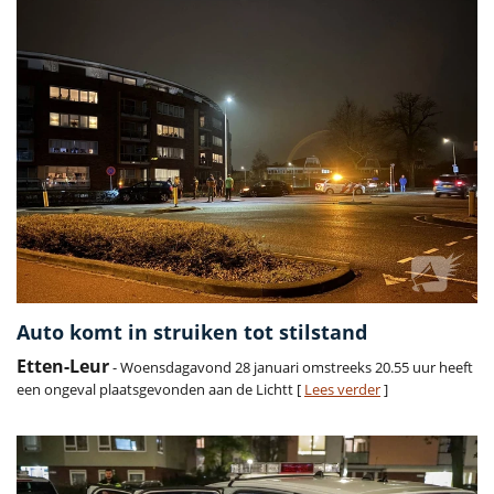
Auto komt in struiken tot stilstand
Etten-Leur
- Woensdagavond 28 januari omstreeks 20.55 uur heeft
een ongeval plaatsgevonden aan de Lichtt [
Lees verder
]