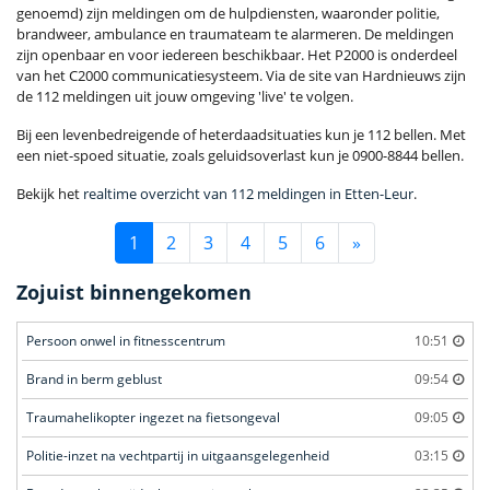
genoemd) zijn meldingen om de hulpdiensten, waaronder politie,
brandweer, ambulance en traumateam te alarmeren. De meldingen
zijn openbaar en voor iedereen beschikbaar. Het P2000 is onderdeel
van het C2000 communicatiesysteem. Via de site van Hardnieuws zijn
de 112 meldingen uit jouw omgeving 'live' te volgen.
Bij een levenbedreigende of heterdaadsituaties kun je 112 bellen. Met
een niet-spoed situatie, zoals geluidsoverlast kun je 0900-8844 bellen.
Bekijk het
realtime overzicht van 112 meldingen in Etten-Leur
.
1
2
3
4
5
6
»
Zojuist binnengekomen
Persoon onwel in fitnesscentrum
10:51
Brand in berm geblust
09:54
Traumahelikopter ingezet na fietsongeval
09:05
Politie-inzet na vechtpartij in uitgaansgelegenheid
03:15