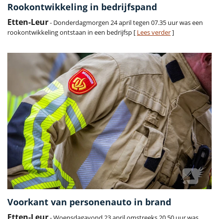
Rookontwikkeling in bedrijfspand
Etten-Leur
- Donderdagmorgen 24 april tegen 07.35 uur was een
rookontwikkeling ontstaan in een bedrijfsp [
Lees verder
]
Voorkant van personenauto in brand
Etten-Leur
- Woensdagavond 23 april omstreeks 20.50 uur was