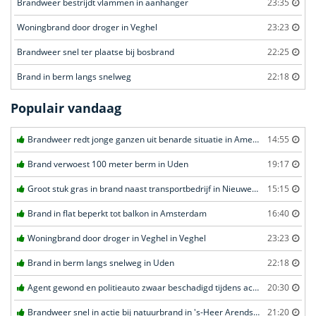
Brandweer bestrijdt vlammen in aanhanger
23:35
Woningbrand door droger in Veghel
23:23
Brandweer snel ter plaatse bij bosbrand
22:25
Brand in berm langs snelweg
22:18
Populair vandaag
Brandweer redt jonge ganzen uit benarde situatie in Amersfoort
14:55
Brand verwoest 100 meter berm in Uden
19:17
Groot stuk gras in brand naast transportbedrijf in Nieuwegein
15:15
Brand in flat beperkt tot balkon in Amsterdam
16:40
Woningbrand door droger in Veghel in Veghel
23:23
Brand in berm langs snelweg in Uden
22:18
Agent gewond en politieauto zwaar beschadigd tijdens achtervolging in Uden
20:30
Brandweer snel in actie bij natuurbrand in 's-Heer Arendskerke
21:20