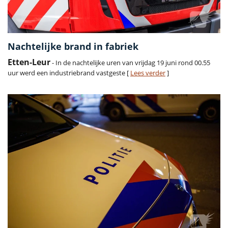
Nachtelijke brand in fabriek
Etten-Leur
- In de nachtelijke uren van vrijdag 19 juni rond 00.55
uur werd een industriebrand vastgeste [
Lees verder
]