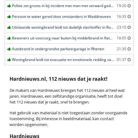
Politie zet groots in bij incident met man met verward gedrag in Leeuwarden
19:20
Persoon te water gered door omstanders in Waddinxveen
16:35
Uitslaande woningbrand leidt tot dodelijk slachtoffer in Rotterdam
23:10
Bewoners uit voorzorg naar buiten bij middelbrand in flatwoning in Leeuwarden
18:05
Autobrand in ondergrondse parkeergarage in Rhenen
21:30
Woningbrand leidt tot evacuatie en emotionele redding van kat in Amsterdam
01:37
Hardnieuws.nl, 112 nieuws dat je raakt!
De makers van Hardnieuws brengen het 112 nieuws al heel wat
jaren. Hardnieuws, een zelfstandige organisatie, heeft tot doel
het 112 nieuws dat je raakt, snel te brengen.
Het gebruik van materiaal is niet toegestaan zonder voorgaande
toestemming. Bij interesse in beeldmateriaal, kan
contact
worden opgenomen.
Hardnieuws