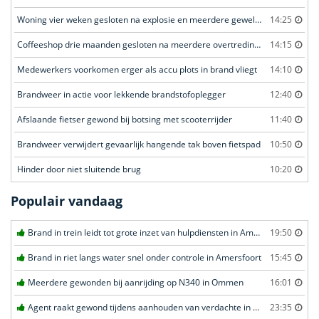
Woning vier weken gesloten na explosie en meerdere geweldsincidenten
14:25
Coffeeshop drie maanden gesloten na meerdere overtredingen
14:15
Medewerkers voorkomen erger als accu plots in brand vliegt
14:10
Brandweer in actie voor lekkende brandstofoplegger
12:40
Afslaande fietser gewond bij botsing met scooterrijder
11:40
Brandweer verwijdert gevaarlijk hangende tak boven fietspad
10:50
Hinder door niet sluitende brug
10:20
Populair vandaag
Brand in trein leidt tot grote inzet van hulpdiensten in Amersfoort
19:50
Brand in riet langs water snel onder controle in Amersfoort
15:45
Meerdere gewonden bij aanrijding op N340 in Ommen
16:01
Agent raakt gewond tijdens aanhouden van verdachte in Amsterdam
23:35