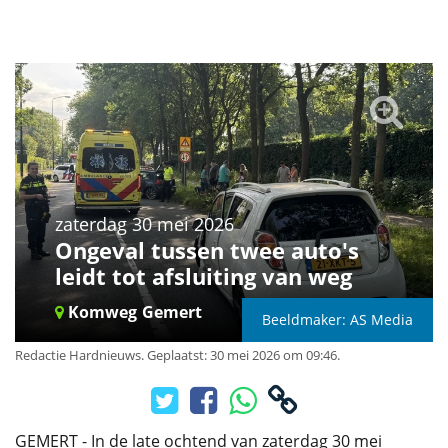
zaterdag 30 mei 2026
Ongeval tussen twee auto's
leidt tot afsluiting van weg
Komweg
Gemert
Beeldmaker: AS Media
Redactie Hardnieuws
.
Geplaatst: 30 mei 2026 om 09:46.
GEMERT - In de late ochtend van zaterdag 30 mei