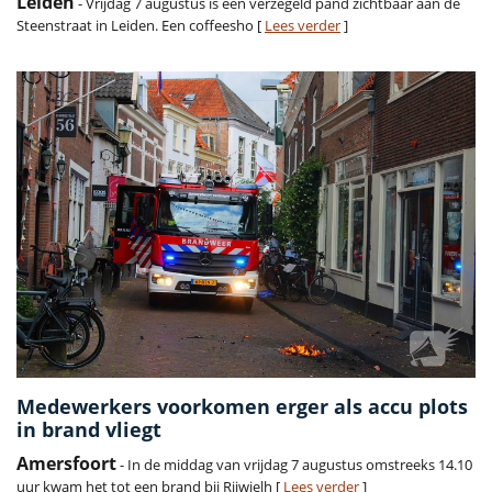
Leiden
- Vrijdag 7 augustus is een verzegeld pand zichtbaar aan de
Steenstraat in Leiden. Een coffeesho [
Lees verder
]
Medewerkers voorkomen erger als accu plots
in brand vliegt
Amersfoort
- In de middag van vrijdag 7 augustus omstreeks 14.10
uur kwam het tot een brand bij Rijwielh [
Lees verder
]