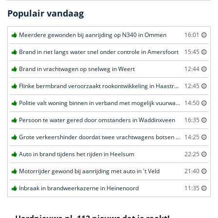
Populair vandaag
Meerdere gewonden bij aanrijding op N340 in Ommen
16:01
Brand in riet langs water snel onder controle in Amersfoort
15:45
Brand in vrachtwagen op snelweg in Weert
12:44
Flinke bermbrand veroorzaakt rookontwikkeling in Haastrecht
12:45
Politie valt woning binnen in verband met mogelijk vuurwapen in Eindhoven
14:50
Persoon te water gered door omstanders in Waddinxveen
16:35
Grote verkeershinder doordat twee vrachtwagens botsen tunnel in Zwijndrecht
14:25
Auto in brand tijdens het rijden in Heelsum
22:25
Motorrijder gewond bij aanrijding met auto in 't Veld
21:40
Inbraak in brandweerkazerne in Heinenoord
11:35