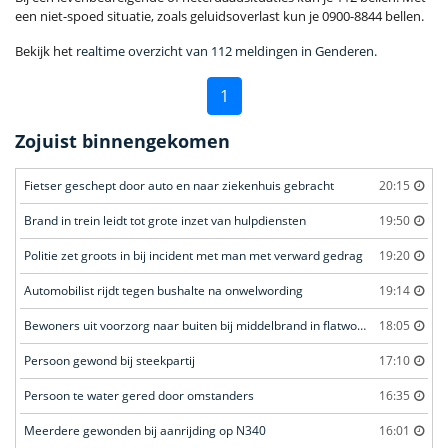
een niet-spoed situatie, zoals geluidsoverlast kun je 0900-8844 bellen.
Bekijk het
realtime overzicht van 112 meldingen in Genderen
.
1
Zojuist binnengekomen
Fietser geschept door auto en naar ziekenhuis gebracht
20:15
Brand in trein leidt tot grote inzet van hulpdiensten
19:50
Politie zet groots in bij incident met man met verward gedrag
19:20
Automobilist rijdt tegen bushalte na onwelwording
19:14
Bewoners uit voorzorg naar buiten bij middelbrand in flatwoning
18:05
Persoon gewond bij steekpartij
17:10
Persoon te water gered door omstanders
16:35
Meerdere gewonden bij aanrijding op N340
16:01