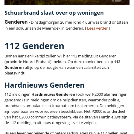
Schuurbrand slaat over op woningen
Genderen
- Dinsdagmorgen 26 mei rond 4 uur was brand ontstaan
in een schuur aan de Meerhoek in Genderen. [
Lees verder
]
112 Genderen
Binnen aanzienlijke tijd zullen wij hier 112 melding uit Genderen
(provincie Noord-Brabant) melden. Op deze manier ben je op
112
Genderen
altijd op de hoogte van waar een calamiteit zich
plaatsvindt.
Hardnieuws Genderen
112 meldingen
Hardnieuws Genderen
(ook wel P2000 alarmeringen
genoemd) zijn meldingen om de hulpdiensten, waaronder politie,
brandweer, ambulance en traumateam te alarmeren. De meldingen
zijn openbaar en voor iedereen beschikbaar. Het P2000 is onderdeel
van het C2000 communicatiesysteem. Via de site van Hardnieuws zijn
de 112 meldingen uit jouw omgeving 'live' te volgen.
Bij een levenbedreigende of heterdaadsituaties kun je 112 bellen. Met