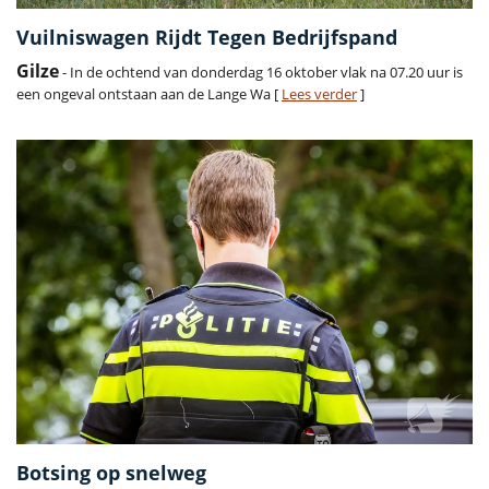
Vuilniswagen Rijdt Tegen Bedrijfspand
Gilze
- In de ochtend van donderdag 16 oktober vlak na 07.20 uur is
een ongeval ontstaan aan de Lange Wa [
Lees verder
]
Botsing op snelweg