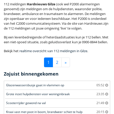
112 meldingen
Hardnieuws Gilze
(ook wel P2000 alarmeringen
genoemd) zijn meldingen om de hulpdiensten, waaronder politie,
brandweer, ambulance en traumateam te alarmeren. De meldingen
zijn openbaar en voor iedereen beschikbaar. Het P2000 is onderdeel
van het C2000 communicatiesysteem. Via de site van Hardnieuws zijn
de 112 meldingen uit jouw omgeving 'live' te volgen.
Bij een levenbedreigende of heterdaadsituaties kun je 112 bellen. Met
een niet-spoed situatie, zoals geluidsoverlast kun je 0900-8844 bellen.
Bekijk het
realtime overzicht van 112 meldingen in Gilze
.
1
2
»
Zojuist binnengekomen
Glazenwassersbusje gaat in vlammen op
05:52
Grote inzet hulpdiensten voor woninginbraak
23:35
Scooterrijder gewond na val
21:49
Kraai vast met poot in boom, brandweer schiet te hulp
20:15