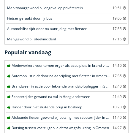
Man zwaargewond bij ongeval op privéterrein
19:51
Fietser geraakt door lijnbus
19:05
Automobilist rijdt door na aanrijding met fietster
17:35
Man gewond bij steekincident
17:15
Populair vandaag
Medewerkers voorkomen erger als accu plots in brand vliegt in Amersfoort
14:10
Automobilist rijdt door na aanrijding met fietster in Amersfoort
17:35
Brandweer in actie voor lekkende brandstofoplegger in Stroe
12:40
Scooterrijder gewond na val in Hooglanderveen
21:49
Hinder door niet sluitende brug in Boskoop
10:20
Afslaande fietser gewond bij botsing met scooterrijder in Katwijk
11:40
Botsing tussen voertuigen leidt tot wegafsluiting in Ommen
14:27