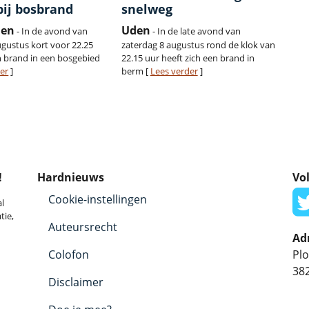
bij bosbrand
snelweg
den
Uden
- In de avond van
- In de late avond van
ugustus kort voor 22.25
zaterdag 8 augustus rond de klok van
n brand in een bosgebied
22.15 uur heeft zich een brand in
er
]
berm [
Lees verder
]
!
Hardnieuws
Vol
Cookie-instellingen
l
tie,
Auteursrecht
Ad
Colofon
Plo
38
Disclaimer