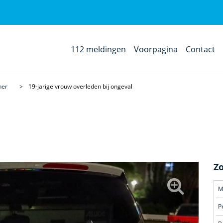
112 meldingen
Voorpagina
Contact
her
19-jarige vrouw overleden bij ongeval
Z
M
P