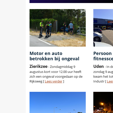
Motor en auto
Persoon
betrokken bij ongeval
fitness
Zierikzee
Uden
- Zondagmiddag 9
- In 
augustus kort voor 12.00 uur heeft
zondag 9 aug
zich een ongeval voorgedaan op de
kwam het tot
Rijksweg [
Lees verder
]
Industr [
Lee