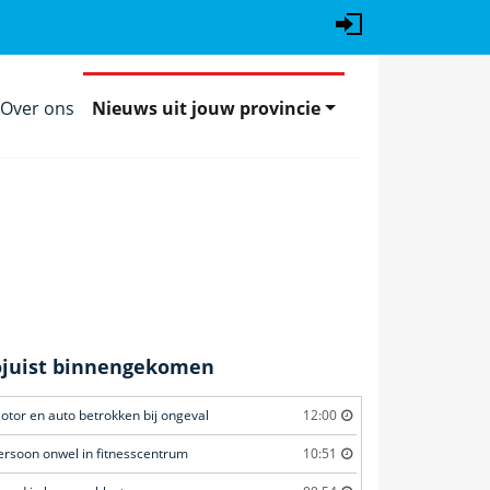
Over ons
Nieuws uit jouw provincie
ojuist binnengekomen
otor en auto betrokken bij ongeval
12:00
ersoon onwel in fitnesscentrum
10:51