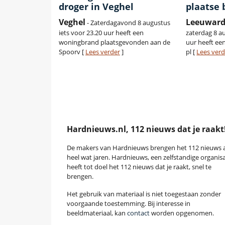
droger in Veghel
plaatse 
Veghel
Leeuwar
- Zaterdagavond 8 augustus
iets voor 23.20 uur heeft een
zaterdag 8 a
woningbrand plaatsgevonden aan de
uur heeft ee
Spoorv [
Lees verder
]
pl [
Lees verd
Hardnieuws.nl, 112 nieuws dat je raakt
De makers van Hardnieuws brengen het 112 nieuws a
heel wat jaren. Hardnieuws, een zelfstandige organisa
heeft tot doel het 112 nieuws dat je raakt, snel te
brengen.
Het gebruik van materiaal is niet toegestaan zonder
voorgaande toestemming. Bij interesse in
beeldmateriaal, kan
contact
worden opgenomen.