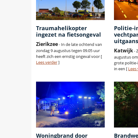
Traumahelikopter
Politie-
ingezet na fietsongeval
vechtpar
uitgaan
Zierikzee
- In de late ochtend van
Katwijk
zondag 9 augustus tegen 09.05 uur
- 
heeft zich een ernstig ongeval voor [
augustus om 
Lees verder
]
grote politie
in een [
Lees 
Woningbrand door
Brandwee