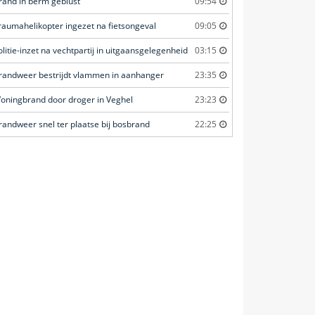
rand in berm geblust
09:54
raumahelikopter ingezet na fietsongeval
09:05
olitie-inzet na vechtpartij in uitgaansgelegenheid
03:15
randweer bestrijdt vlammen in aanhanger
23:35
oningbrand door droger in Veghel
23:23
randweer snel ter plaatse bij bosbrand
22:25