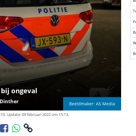
B
T
P
B
W
B
bij ongeval
-Dinther
Beeldmaker: AS Media
:10.
Update: 09 februari 2022 om 15:13.