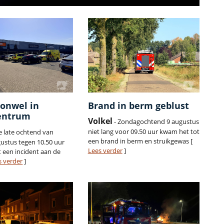
 onwel in
Brand in berm geblust
centrum
Volkel
- Zondagochtend 9 augustus
niet lang voor 09.50 uur kwam het tot
de late ochtend van
een brand in berm en struikgewas [
ustus tegen 10.50 uur
Lees verder
]
 een incident aan de
s verder
]