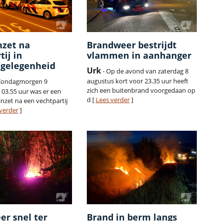
inzet na
Brandweer bestrijdt
tij in
vlammen in aanhanger
sgelegenheid
Urk
- Op de avond van zaterdag 8
augustus kort voor 23.35 uur heeft
Zondagmorgen 9
zich een buitenbrand voorgedaan op
03.55 uur was er een
d [
Lees verder
]
-inzet na een vechtpartij
verder
]
r snel ter
Brand in berm langs