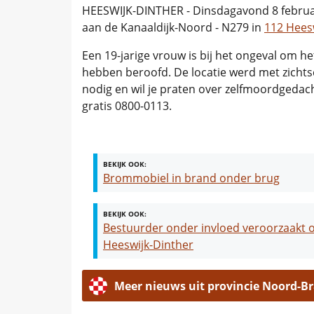
HEESWIJK-DINTHER - Dinsdagavond 8 februar
aan de Kanaaldijk-Noord - N279 in
112 Hees
Een 19-jarige vrouw is bij het ongeval om h
hebben beroofd. De locatie werd met zichts
nodig en wil je praten over zelfmoordgedach
gratis 0800-0113.
BEKIJK OOK:
Brommobiel in brand onder brug
BEKIJK OOK:
Bestuurder onder invloed veroorzaakt o
Heeswijk-Dinther
Meer nieuws uit provincie Noord-B