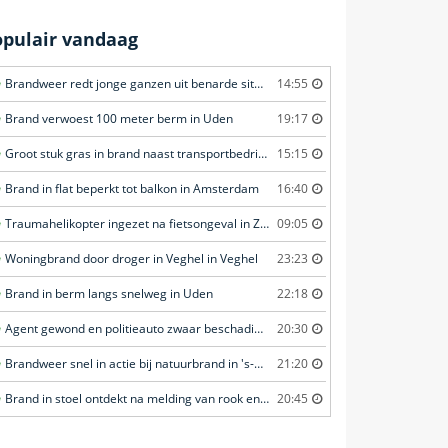
opulair vandaag
Brandweer redt jonge ganzen uit benarde situatie in Amersfoort
14:55
Brand verwoest 100 meter berm in Uden
19:17
Groot stuk gras in brand naast transportbedrijf in Nieuwegein
15:15
Brand in flat beperkt tot balkon in Amsterdam
16:40
Traumahelikopter ingezet na fietsongeval in Zierikzee
09:05
Woningbrand door droger in Veghel in Veghel
23:23
Brand in berm langs snelweg in Uden
22:18
Agent gewond en politieauto zwaar beschadigd tijdens achtervolging in Uden
20:30
Brandweer snel in actie bij natuurbrand in 's-Heer Arendskerke
21:20
Brand in stoel ontdekt na melding van rook en vuurverschijnselen in portiekflat in Rotterdam
20:45