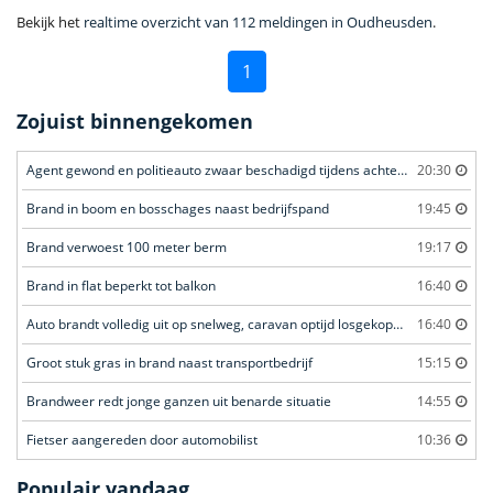
Bekijk het
realtime overzicht van 112 meldingen in Oudheusden
.
1
Zojuist binnengekomen
Agent gewond en politieauto zwaar beschadigd tijdens achtervolging
20:30
Brand in boom en bosschages naast bedrijfspand
19:45
Brand verwoest 100 meter berm
19:17
Brand in flat beperkt tot balkon
16:40
Auto brandt volledig uit op snelweg, caravan optijd losgekoppeld
16:40
Groot stuk gras in brand naast transportbedrijf
15:15
Brandweer redt jonge ganzen uit benarde situatie
14:55
Fietser aangereden door automobilist
10:36
Populair vandaag