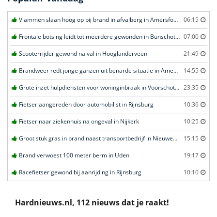
Vlammen slaan hoog op bij brand in afvalberg in Amersfoort
06:15
Frontale botsing leidt tot meerdere gewonden in Bunschoten-Spakenburg
07:00
Scooterrijder gewond na val in Hooglanderveen
21:49
Brandweer redt jonge ganzen uit benarde situatie in Amersfoort
14:55
Grote inzet hulpdiensten voor woninginbraak in Voorschoten
23:35
Fietser aangereden door automobilist in Rijnsburg
10:36
Fietser naar ziekenhuis na ongeval in Nijkerk
10:25
Groot stuk gras in brand naast transportbedrijf in Nieuwegein
15:15
Brand verwoest 100 meter berm in Uden
19:17
Racefietser gewond bij aanrijding in Rijnsburg
10:10
Hardnieuws.nl, 112 nieuws dat je raakt!