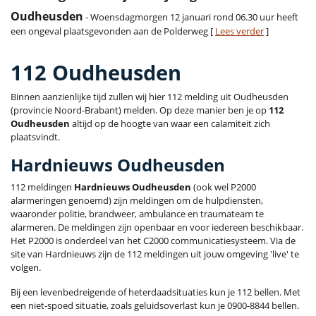
Oudheusden
- Woensdagmorgen 12 januari rond 06.30 uur heeft
een ongeval plaatsgevonden aan de Polderweg [
Lees verder
]
112 Oudheusden
Binnen aanzienlijke tijd zullen wij hier 112 melding uit Oudheusden
(provincie Noord-Brabant) melden. Op deze manier ben je op
112
Oudheusden
altijd op de hoogte van waar een calamiteit zich
plaatsvindt.
Hardnieuws Oudheusden
112 meldingen
Hardnieuws Oudheusden
(ook wel P2000
alarmeringen genoemd) zijn meldingen om de hulpdiensten,
waaronder politie, brandweer, ambulance en traumateam te
alarmeren. De meldingen zijn openbaar en voor iedereen beschikbaar.
Het P2000 is onderdeel van het C2000 communicatiesysteem. Via de
site van Hardnieuws zijn de 112 meldingen uit jouw omgeving 'live' te
volgen.
Bij een levenbedreigende of heterdaadsituaties kun je 112 bellen. Met
een niet-spoed situatie, zoals geluidsoverlast kun je 0900-8844 bellen.