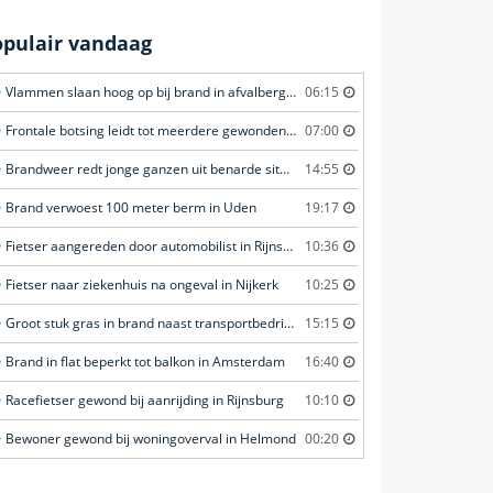
opulair vandaag
Vlammen slaan hoog op bij brand in afvalberg in Amersfoort
06:15
Frontale botsing leidt tot meerdere gewonden in Bunschoten-Spakenburg
07:00
Brandweer redt jonge ganzen uit benarde situatie in Amersfoort
14:55
Brand verwoest 100 meter berm in Uden
19:17
Fietser aangereden door automobilist in Rijnsburg
10:36
Fietser naar ziekenhuis na ongeval in Nijkerk
10:25
Groot stuk gras in brand naast transportbedrijf in Nieuwegein
15:15
Brand in flat beperkt tot balkon in Amsterdam
16:40
Racefietser gewond bij aanrijding in Rijnsburg
10:10
Bewoner gewond bij woningoverval in Helmond
00:20