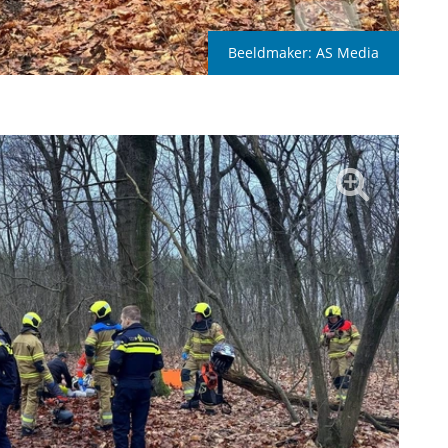
Beeldmaker:
AS Media