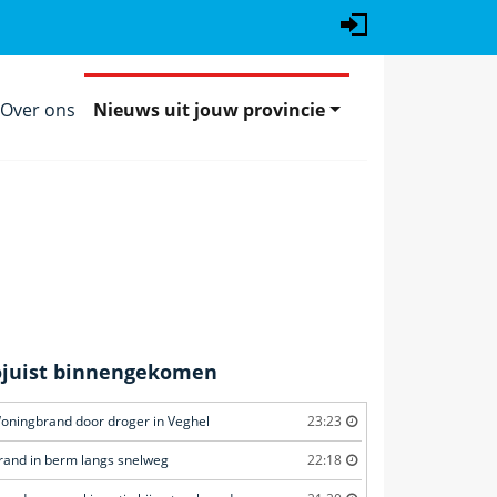
Over ons
Nieuws uit jouw provincie
ojuist binnengekomen
oningbrand door droger in Veghel
23:23
rand in berm langs snelweg
22:18