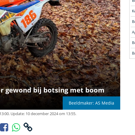
B
K
B
B
r gewond bij botsing met boom
Beeldmaker: AS Media
13:00.
Update: 10 december 2024 om 13:55.