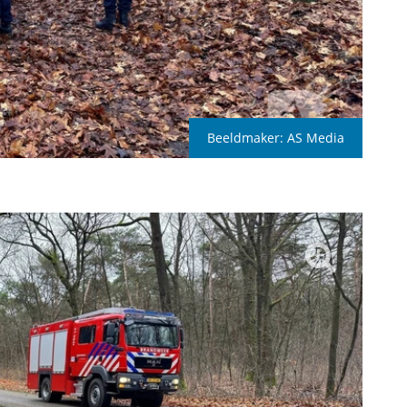
Beeldmaker:
AS Media