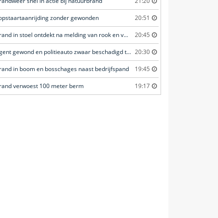
randweer snel in actie bij natuurbrand
21:20
opstaartaanrijding zonder gewonden
20:51
Brand in stoel ontdekt na melding van rook en vuurverschijnselen in portiekflat
20:45
Agent gewond en politieauto zwaar beschadigd tijdens achtervolging
20:30
rand in boom en bosschages naast bedrijfspand
19:45
rand verwoest 100 meter berm
19:17