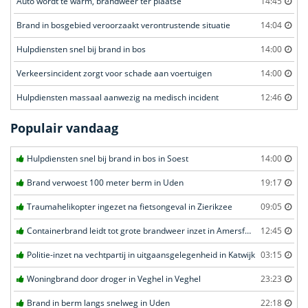
Auto wordt te warm, brandweer ter plaatse
14:45
Brand in bosgebied veroorzaakt verontrustende situatie
14:04
Hulpdiensten snel bij brand in bos
14:00
Verkeersincident zorgt voor schade aan voertuigen
14:00
Hulpdiensten massaal aanwezig na medisch incident
12:46
Populair vandaag
Hulpdiensten snel bij brand in bos in Soest
14:00
Brand verwoest 100 meter berm in Uden
19:17
Traumahelikopter ingezet na fietsongeval in Zierikzee
09:05
Containerbrand leidt tot grote brandweer inzet in Amersfoort
12:45
Politie-inzet na vechtpartij in uitgaansgelegenheid in Katwijk
03:15
Woningbrand door droger in Veghel in Veghel
23:23
Brand in berm langs snelweg in Uden
22:18