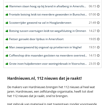
Vlammen slaan hoog op bij brand in afvalberg in Amersfoort
06:15
Frontale botsing leidt tot meerdere gewonden in Bunschoten-Spakenburg
07:00
Scooterrijder gewond na val in Hooglanderveen
21:49
Botsing tussen voertuigen leidt tot wegafsluiting in Ommen
14:27
Fietser geraakt door lijnbus in Amersfoort
19:05
Man zwaargewond bij ongeval op privéterrein in Veghel
19:51
Coffeeshop drie maanden gesloten na meerdere overtredingen in Leiden
14:15
Grote inzet hulpdiensten voor woninginbraak in Voorschoten
23:35
Hardnieuws.nl, 112 nieuws dat je raakt!
De makers van Hardnieuws brengen het 112 nieuws al heel wat
jaren. Hardnieuws, een zelfstandige organisatie, heeft tot doel
het 112 nieuws dat je raakt, snel te brengen.
Het gebruik van materiaal is niet toegestaan zonder voorgaande