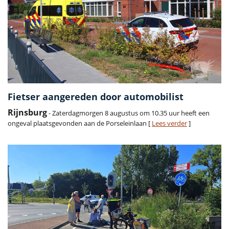
Fietser aangereden door automobilist
Rijnsburg
- Zaterdagmorgen 8 augustus om 10.35 uur heeft een
ongeval plaatsgevonden aan de Porseleinlaan [
Lees verder
]