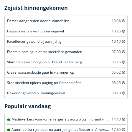
Zojuist binnengekomen
Fietser aangereden door automobilist
10:36
Fietser naar ziekenhuis na ongeval
10:25
Racefietser gewond bij aanrijding
10:10
Frontale botsing leidt tot meerdere gewonden
07:00
Vlammen slaan hoog op bij brand in afvalberg
06:15
Glazenwassersbusje gaat in vlammen op
05:52
Steekincident tijdens poging tot fietsendiefstal
03:15
Bewoner gewond bij woningoverval
00:20
Populair vandaag
Medewerkers voorkomen erger als accu plots in brand vliegt in Amersfoort
14:10
Automobilist rijdt door na aanrijding met fietster in Amersfoort
17:35