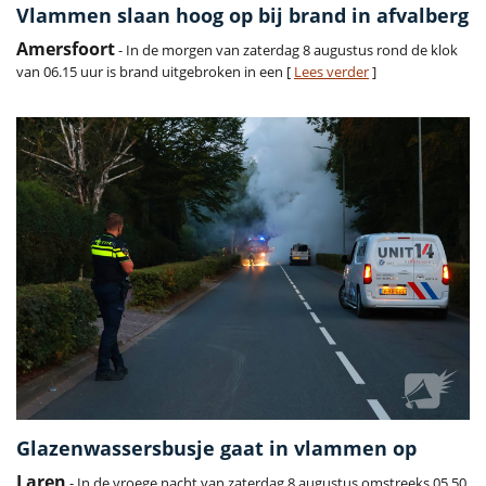
Vlammen slaan hoog op bij brand in afvalberg
Amersfoort
- In de morgen van zaterdag 8 augustus rond de klok
van 06.15 uur is brand uitgebroken in een [
Lees verder
]
Glazenwassersbusje gaat in vlammen op
Laren
- In de vroege nacht van zaterdag 8 augustus omstreeks 05.50