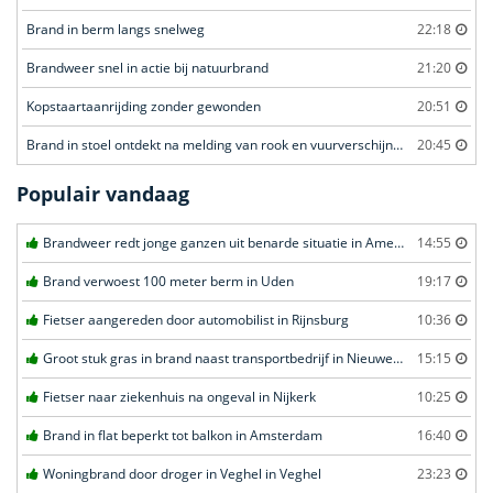
Brand in berm langs snelweg
22:18
Brandweer snel in actie bij natuurbrand
21:20
Kopstaartaanrijding zonder gewonden
20:51
Brand in stoel ontdekt na melding van rook en vuurverschijnselen in portiekflat
20:45
Populair vandaag
Brandweer redt jonge ganzen uit benarde situatie in Amersfoort
14:55
Brand verwoest 100 meter berm in Uden
19:17
Fietser aangereden door automobilist in Rijnsburg
10:36
Groot stuk gras in brand naast transportbedrijf in Nieuwegein
15:15
Fietser naar ziekenhuis na ongeval in Nijkerk
10:25
Brand in flat beperkt tot balkon in Amsterdam
16:40
Woningbrand door droger in Veghel in Veghel
23:23