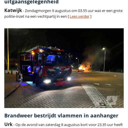
uitgaansgelegenheid
Katwijk
- Zondagmorgen 9 augustus om 03.55 uur was er een grote
politie-inzet na een vechtpartij in een [
Lees verder
]
Brandweer bestrijdt vlammen in aanhanger
Urk
- Op de avond van zaterdag 8 augustus kort voor 23.35 uur heeft