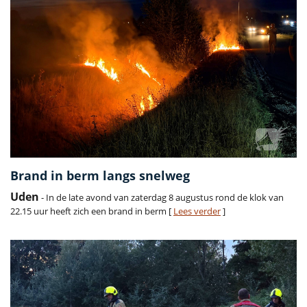
Brand in berm langs snelweg
Uden
- In de late avond van zaterdag 8 augustus rond de klok van
22.15 uur heeft zich een brand in berm [
Lees verder
]