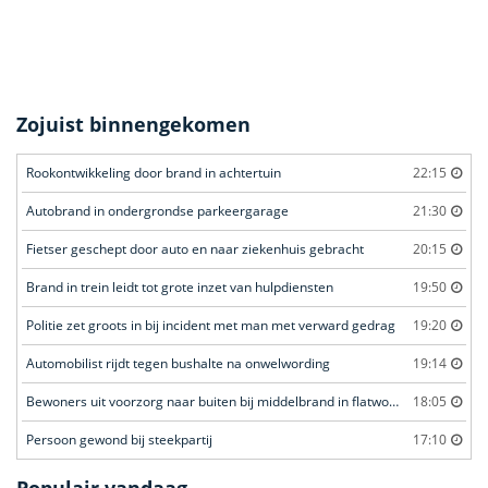
Zojuist binnengekomen
Rookontwikkeling door brand in achtertuin
22:15
Autobrand in ondergrondse parkeergarage
21:30
Fietser geschept door auto en naar ziekenhuis gebracht
20:15
Brand in trein leidt tot grote inzet van hulpdiensten
19:50
Politie zet groots in bij incident met man met verward gedrag
19:20
Automobilist rijdt tegen bushalte na onwelwording
19:14
Bewoners uit voorzorg naar buiten bij middelbrand in flatwoning
18:05
Persoon gewond bij steekpartij
17:10
Populair vandaag