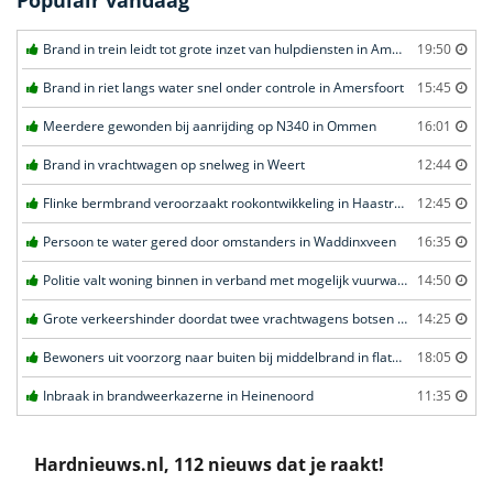
Brand in trein leidt tot grote inzet van hulpdiensten in Amersfoort
19:50
Brand in riet langs water snel onder controle in Amersfoort
15:45
Meerdere gewonden bij aanrijding op N340 in Ommen
16:01
Brand in vrachtwagen op snelweg in Weert
12:44
Flinke bermbrand veroorzaakt rookontwikkeling in Haastrecht
12:45
Persoon te water gered door omstanders in Waddinxveen
16:35
Politie valt woning binnen in verband met mogelijk vuurwapen in Eindhoven
14:50
Grote verkeershinder doordat twee vrachtwagens botsen tunnel in Zwijndrecht
14:25
Bewoners uit voorzorg naar buiten bij middelbrand in flatwoning in Leeuwarden
18:05
Inbraak in brandweerkazerne in Heinenoord
11:35
Hardnieuws.nl, 112 nieuws dat je raakt!