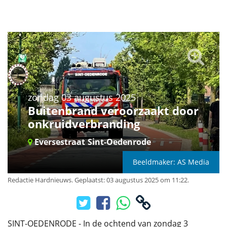
zondag 03 augustus 2025
Buitenbrand veroorzaakt door
onkruidverbranding
Eversestraat
Sint-Oedenrode
Beeldmaker: AS Media
Redactie Hardnieuws
.
Geplaatst: 03 augustus 2025 om 11:22.
SINT-OEDENRODE - In de ochtend van zondag 3