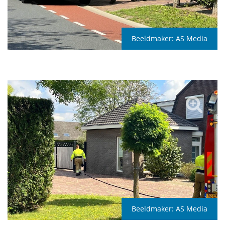
Beeldmaker:
AS Media
Beeldmaker:
AS Media