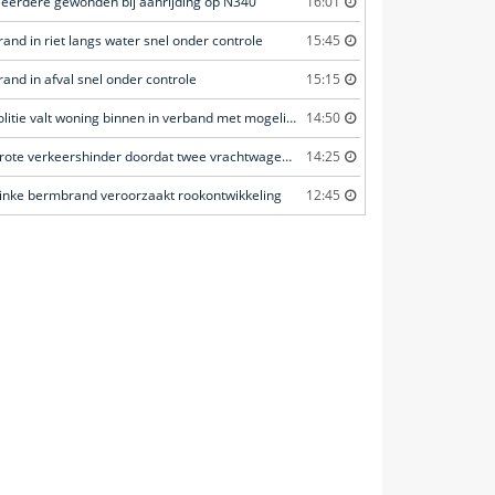
eerdere gewonden bij aanrijding op N340
16:01
rand in riet langs water snel onder controle
15:45
rand in afval snel onder controle
15:15
Politie valt woning binnen in verband met mogelijk vuurwapen
14:50
Grote verkeershinder doordat twee vrachtwagens botsen tunnel
14:25
linke bermbrand veroorzaakt rookontwikkeling
12:45