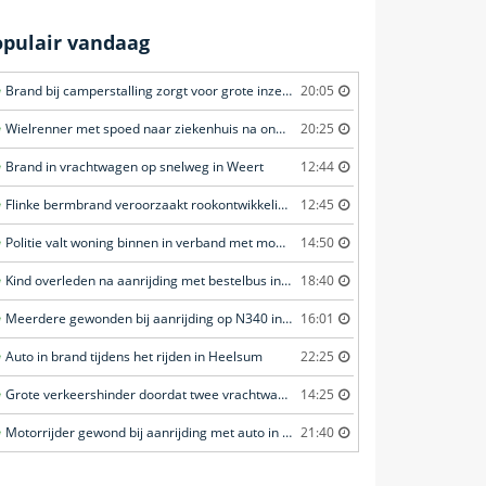
opulair vandaag
Brand bij camperstalling zorgt voor grote inzet in Almkerk
20:05
Wielrenner met spoed naar ziekenhuis na ongeval in Zwartebroek
20:25
Brand in vrachtwagen op snelweg in Weert
12:44
Flinke bermbrand veroorzaakt rookontwikkeling in Haastrecht
12:45
Politie valt woning binnen in verband met mogelijk vuurwapen in Eindhoven
14:50
Kind overleden na aanrijding met bestelbus in Dordrecht
18:40
Meerdere gewonden bij aanrijding op N340 in Ommen
16:01
Auto in brand tijdens het rijden in Heelsum
22:25
Grote verkeershinder doordat twee vrachtwagens botsen tunnel in Zwijndrecht
14:25
Motorrijder gewond bij aanrijding met auto in 't Veld
21:40