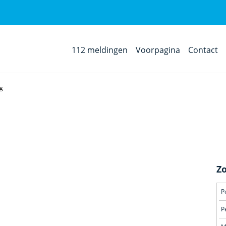
112 meldingen
Voorpagina
Contact
rg
Z
Volgende
P
P