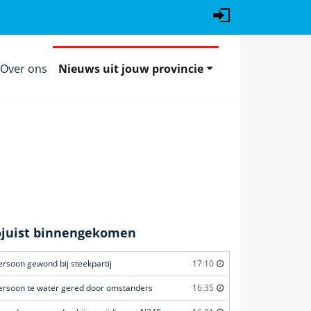
Over ons
Nieuws uit jouw provincie
ojuist binnengekomen
ersoon gewond bij steekpartij
17:10
ersoon te water gered door omstanders
16:35