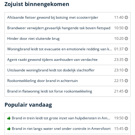
Zojuist binnengekomen
Afslaande fietser gewond bij botsing met scooterrijder
11:40
Brandweer verwijdert gevaarlijk hangende tak boven fietspad
10:50
Hinder door niet sluitende brug
10:20
Woningbrand leidt tot evacuatie en emotionele redding van kat
01:37
Agent raakt gewond tijdens aanhouden van verdachte
23:35
Uitslaande woningbrand leidt tot dodelijk slachtoffer
23:10
Rookontwikkeling door brand in achtertuin
22:15
Brand in flatwoning leidt tot forse rookontwikkeling
21:45
Populair vandaag
Brand in trein leidt tot grote inzet van hulpdiensten in Amersfoort
19:50
Brand in riet langs water snel onder controle in Amersfoort
15:45