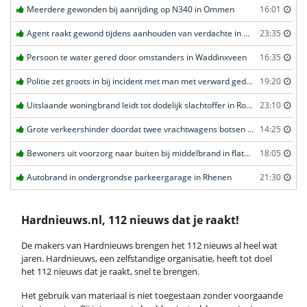
Meerdere gewonden bij aanrijding op N340 in Ommen
16:01
Agent raakt gewond tijdens aanhouden van verdachte in Amsterdam
23:35
Persoon te water gered door omstanders in Waddinxveen
16:35
Politie zet groots in bij incident met man met verward gedrag in Leeuwarden
19:20
Uitslaande woningbrand leidt tot dodelijk slachtoffer in Rotterdam
23:10
Grote verkeershinder doordat twee vrachtwagens botsen tunnel in Zwijndrecht
14:25
Bewoners uit voorzorg naar buiten bij middelbrand in flatwoning in Leeuwarden
18:05
Autobrand in ondergrondse parkeergarage in Rhenen
21:30
Hardnieuws.nl, 112 nieuws dat je raakt!
De makers van Hardnieuws brengen het 112 nieuws al heel wat
jaren. Hardnieuws, een zelfstandige organisatie, heeft tot doel
het 112 nieuws dat je raakt, snel te brengen.
Het gebruik van materiaal is niet toegestaan zonder voorgaande