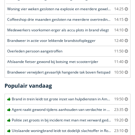
Woning vier weken gesloten na explosie en meerdere geweldsincidenten
14:25
Coffeeshop drie maanden gesloten na meerdere overtredingen
14:15
Medewerkers voorkomen erger als accu plots in brand vliegt
14:10
Brandweer in actie voor lekkende brandstofoplegger
12:40
Overleden persoon aangetroffen
11:50
Afslaande fietser gewond bij botsing met scooterrijder
11:40
Brandweer verwijdert gevaarlijk hangende tak boven fietspad
10:50
Populair vandaag
Brand in trein leidt tot grote inzet van hulpdiensten in Amersfoort
19:50
Agent raakt gewond tijdens aanhouden van verdachte in Amsterdam
23:35
Politie zet groots in bij incident met man met verward gedrag in Leeuwarden
19:20
Uitslaande woningbrand leidt tot dodelijk slachtoffer in Rotterdam
23:10