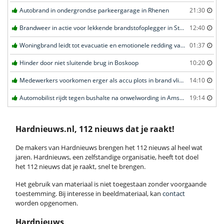
Autobrand in ondergrondse parkeergarage in Rhenen
21:30
Brandweer in actie voor lekkende brandstofoplegger in Stroe
12:40
Woningbrand leidt tot evacuatie en emotionele redding van kat in Amsterdam
01:37
Hinder door niet sluitende brug in Boskoop
10:20
Medewerkers voorkomen erger als accu plots in brand vliegt in Amersfoort
14:10
Automobilist rijdt tegen bushalte na onwelwording in Amsterdam
19:14
Hardnieuws.nl, 112 nieuws dat je raakt!
De makers van Hardnieuws brengen het 112 nieuws al heel wat
jaren. Hardnieuws, een zelfstandige organisatie, heeft tot doel
het 112 nieuws dat je raakt, snel te brengen.
Het gebruik van materiaal is niet toegestaan zonder voorgaande
toestemming. Bij interesse in beeldmateriaal, kan
contact
worden opgenomen.
Hardnieuws