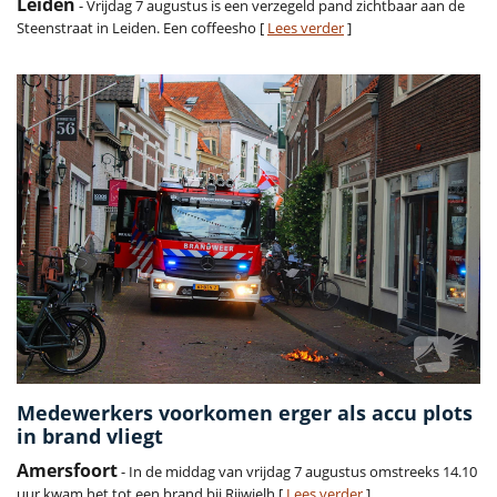
Leiden
- Vrijdag 7 augustus is een verzegeld pand zichtbaar aan de
Steenstraat in Leiden. Een coffeesho [
Lees verder
]
Medewerkers voorkomen erger als accu plots
in brand vliegt
Amersfoort
- In de middag van vrijdag 7 augustus omstreeks 14.10
uur kwam het tot een brand bij Rijwielh [
Lees verder
]