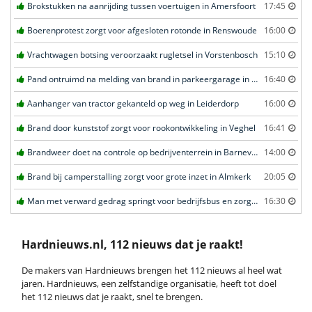
Brokstukken na aanrijding tussen voertuigen in Amersfoort
17:45
Boerenprotest zorgt voor afgesloten rotonde in Renswoude
16:00
Vrachtwagen botsing veroorzaakt rugletsel in Vorstenbosch
15:10
Pand ontruimd na melding van brand in parkeergarage in Leeuwarden
16:40
Aanhanger van tractor gekanteld op weg in Leiderdorp
16:00
Brand door kunststof zorgt voor rookontwikkeling in Veghel
16:41
Brandweer doet na controle op bedrijventerrein in Barneveld
14:00
Brand bij camperstalling zorgt voor grote inzet in Almkerk
20:05
Man met verward gedrag springt voor bedrijfsbus en zorgt voor opschudding in Veghel
16:30
Hardnieuws.nl, 112 nieuws dat je raakt!
De makers van Hardnieuws brengen het 112 nieuws al heel wat
jaren. Hardnieuws, een zelfstandige organisatie, heeft tot doel
het 112 nieuws dat je raakt, snel te brengen.