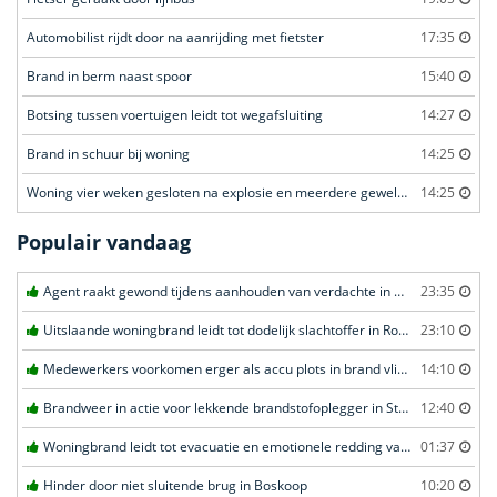
Automobilist rijdt door na aanrijding met fietster
17:35
Brand in berm naast spoor
15:40
Botsing tussen voertuigen leidt tot wegafsluiting
14:27
Brand in schuur bij woning
14:25
Woning vier weken gesloten na explosie en meerdere geweldsincidenten
14:25
Populair vandaag
Agent raakt gewond tijdens aanhouden van verdachte in Amsterdam
23:35
Uitslaande woningbrand leidt tot dodelijk slachtoffer in Rotterdam
23:10
Medewerkers voorkomen erger als accu plots in brand vliegt in Amersfoort
14:10
Brandweer in actie voor lekkende brandstofoplegger in Stroe
12:40
Woningbrand leidt tot evacuatie en emotionele redding van kat in Amsterdam
01:37
Hinder door niet sluitende brug in Boskoop
10:20