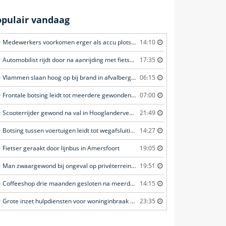
opulair vandaag
Medewerkers voorkomen erger als accu plots in brand vliegt in Amersfoort
14:10
Automobilist rijdt door na aanrijding met fietster in Amersfoort
17:35
Vlammen slaan hoog op bij brand in afvalberg in Amersfoort
06:15
Frontale botsing leidt tot meerdere gewonden in Bunschoten-Spakenburg
07:00
Scooterrijder gewond na val in Hooglanderveen
21:49
Botsing tussen voertuigen leidt tot wegafsluiting in Ommen
14:27
Fietser geraakt door lijnbus in Amersfoort
19:05
Man zwaargewond bij ongeval op privéterrein in Veghel
19:51
Coffeeshop drie maanden gesloten na meerdere overtredingen in Leiden
14:15
Grote inzet hulpdiensten voor woninginbraak in Voorschoten
23:35