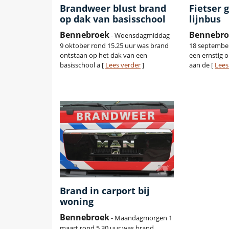
Brandweer blust brand
Fietser 
op dak van basisschool
lijnbus
Bennebroek
Bennebro
- Woensdagmiddag
9 oktober rond 15.25 uur was brand
18 september
ontstaan op het dak van een
een ernstig 
basisschool a [
Lees verder
]
aan de [
Lees
Brand in carport bij
woning
Bennebroek
- Maandagmorgen 1
maart rond 5.30 uur was brand