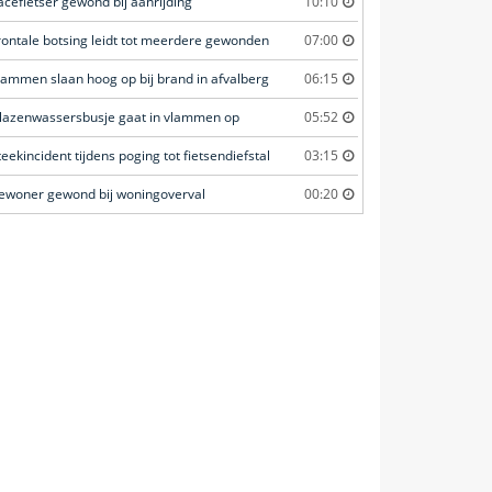
acefietser gewond bij aanrijding
10:10
rontale botsing leidt tot meerdere gewonden
07:00
lammen slaan hoog op bij brand in afvalberg
06:15
lazenwassersbusje gaat in vlammen op
05:52
teekincident tijdens poging tot fietsendiefstal
03:15
ewoner gewond bij woningoverval
00:20