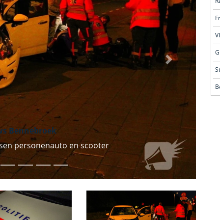
R
F
V
G
Volgende
S
B
ws Bennebroek
ussen personenauto en scooter