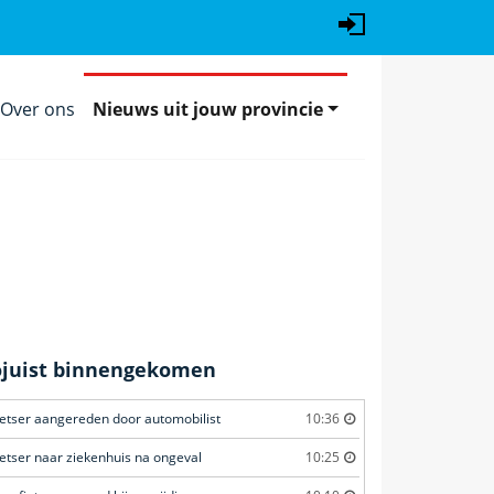
Over ons
Nieuws uit jouw provincie
ojuist binnengekomen
ietser aangereden door automobilist
10:36
ietser naar ziekenhuis na ongeval
10:25