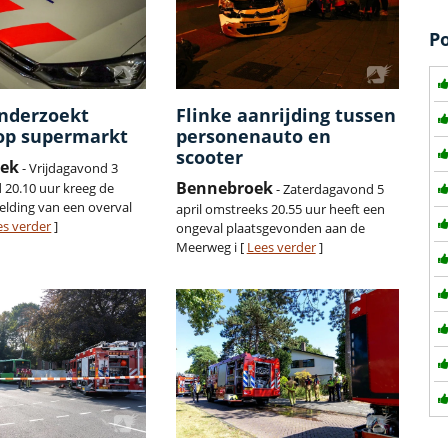
P
onderzoekt
Flinke aanrijding tussen
 op supermarkt
personenauto en
scooter
ek
- Vrijdagavond 3
Bennebroek
 20.10 uur kreeg de
- Zaterdagavond 5
melding van een overval
april omstreeks 20.55 uur heeft een
es verder
]
ongeval plaatsgevonden aan de
Meerweg i [
Lees verder
]