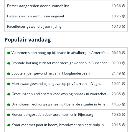
Fietser aangereden door automobilist
10:36
Fietser naar ziekenhuis na ongeval
10:25
Racefietser gewond bij aanrijding
10:10
Populair vandaag
Vlammen slaan hoog op bij brand in afvalberg in Amersfoort
06:15
Frontale botsing leidt tot meerdere gewonden in Bunschoten-Spakenburg
07:00
Scooterrijder gewond na val in Hooglanderveen
21:49
Man zwaargewond bij ongeval op privéterrein in Veghel
19:51
Grote inzet hulpdiensten voor woninginbraak in Voorschoten
23:35
Brandweer redt jonge ganzen uit benarde situatie in Amersfoort
14:55
Fietser aangereden door automobilist in Rijnsburg
10:36
Kraai vast met poot in boom, brandweer schiet te hulp in Barneveld
20:15