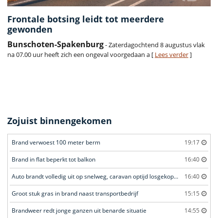
Frontale botsing leidt tot meerdere
gewonden
Bunschoten-Spakenburg
- Zaterdagochtend 8 augustus vlak
na 07.00 uur heeft zich een ongeval voorgedaan a [
Lees verder
]
Zojuist binnengekomen
Brand verwoest 100 meter berm
19:17
Brand in flat beperkt tot balkon
16:40
Auto brandt volledig uit op snelweg, caravan optijd losgekoppeld
16:40
Groot stuk gras in brand naast transportbedrijf
15:15
Brandweer redt jonge ganzen uit benarde situatie
14:55