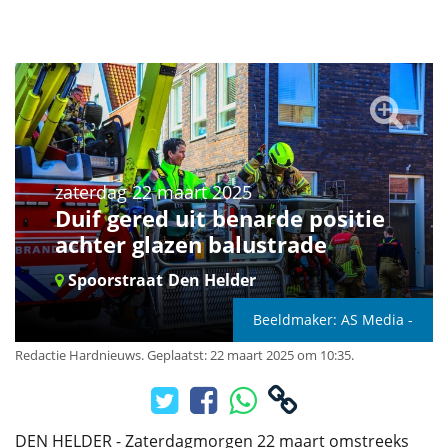
zaterdag 22 maart 2025
Duif gered uit benarde positie
achter glazen balustrade
Spoorstraat
Den Helder
Beeldmaker: AS Media -
Redactie Hardnieuws
.
Geplaatst: 22 maart 2025 om 10:35.
DEN HELDER - Zaterdagmorgen 22 maart omstreeks