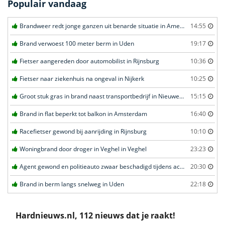
Populair vandaag
Brandweer redt jonge ganzen uit benarde situatie in Amersfoort
14:55
Brand verwoest 100 meter berm in Uden
19:17
Fietser aangereden door automobilist in Rijnsburg
10:36
Fietser naar ziekenhuis na ongeval in Nijkerk
10:25
Groot stuk gras in brand naast transportbedrijf in Nieuwegein
15:15
Brand in flat beperkt tot balkon in Amsterdam
16:40
Racefietser gewond bij aanrijding in Rijnsburg
10:10
Woningbrand door droger in Veghel in Veghel
23:23
Agent gewond en politieauto zwaar beschadigd tijdens achtervolging in Uden
20:30
Brand in berm langs snelweg in Uden
22:18
Hardnieuws.nl, 112 nieuws dat je raakt!