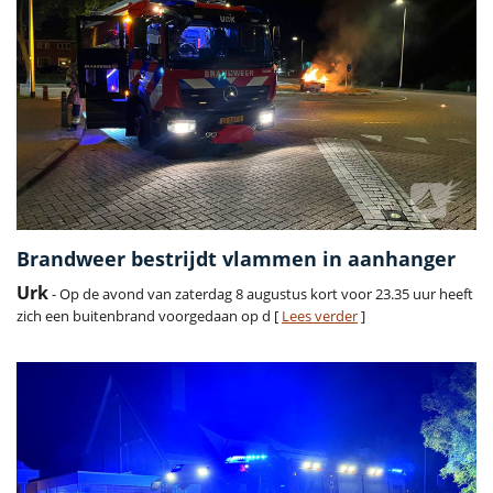
Brandweer bestrijdt vlammen in aanhanger
Urk
- Op de avond van zaterdag 8 augustus kort voor 23.35 uur heeft
zich een buitenbrand voorgedaan op d [
Lees verder
]