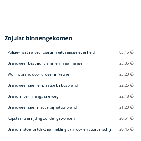
Zojuist binnengekomen
Politie-inzet na vechtpartij in uitgaansgelegenheid
03:15
Brandweer bestrijdt vlammen in aanhanger
23:35
Woningbrand door droger in Veghel
23:23
Brandweer snel ter plaatse bij bosbrand
22:25
Brand in berm langs snelweg
22:18
Brandweer snel in actie bij natuurbrand
21:20
Kopstaartaanrijding zonder gewonden
20:51
Brand in stoel ontdekt na melding van rook en vuurverschijnselen in portiekflat
20:45