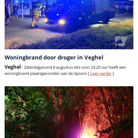
Woningbrand door droger in Veghel
Veghel
- Zaterdagavond 8 augustus iets voor 23.20 uur heeft een
woningbrand plaatsgevonden aan de Spoorv [
Lees verder
]