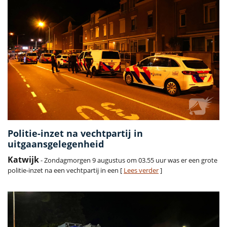
Politie-inzet na vechtpartij in
uitgaansgelegenheid
Katwijk
- Zondagmorgen 9 augustus om 03.55 uur was er een grote
politie-inzet na een vechtpartij in een [
Lees verder
]