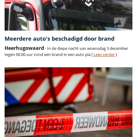
Meerdere auto's beschadigd door brand
Heerhugowaard
- In de diepe nacht van woensdag 3 december
tegen 00.00 uur vond een brand in een auto pla [
Lees verder
]