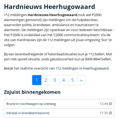
Hardnieuws Heerhugowaard
112 meldingen
Hardnieuws Heerhugowaard
(ook wel P2000
alarmeringen genoemd) zijn meldingen om de hulpdiensten,
waaronder politie, brandweer, ambulance en traumateam te
alarmeren. De meldingen zijn openbaar en voor iedereen beschikbaar.
Het P2000 is onderdeel van het C2000 communicatiesysteem. Via de
site van Hardnieuws zijn de 112 meldingen uit jouw omgeving 'live' te
volgen.
Bij een levenbedreigende of heterdaadsituaties kun je 112 bellen. Met
een niet-spoed situatie, zoals geluidsoverlast kun je 0900-8844 bellen.
Bekijk het
realtime overzicht van 112 meldingen in Heerhugowaard
.
1
2
3
4
5
»
Zojuist binnengekomen
Brand in vrachtwagen op snelweg
12:44
Inbraak in brandweerkazerne
11:35