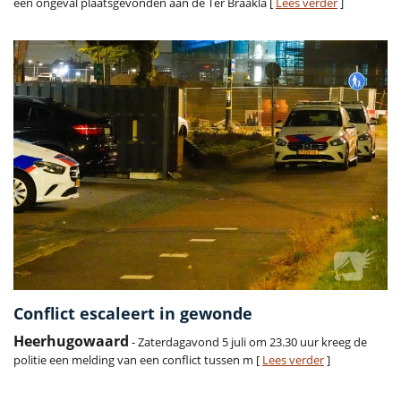
een ongeval plaatsgevonden aan de Ter Braakla [
Lees verder
]
Conflict escaleert in gewonde
Heerhugowaard
- Zaterdagavond 5 juli om 23.30 uur kreeg de
politie een melding van een conflict tussen m [
Lees verder
]