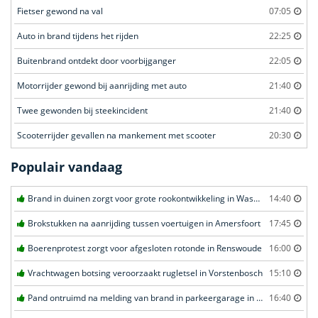
Fietser gewond na val
07:05
Auto in brand tijdens het rijden
22:25
Buitenbrand ontdekt door voorbijganger
22:05
Motorrijder gewond bij aanrijding met auto
21:40
Twee gewonden bij steekincident
21:40
Scooterrijder gevallen na mankement met scooter
20:30
Populair vandaag
Brand in duinen zorgt voor grote rookontwikkeling in Wassenaar
14:40
Brokstukken na aanrijding tussen voertuigen in Amersfoort
17:45
Boerenprotest zorgt voor afgesloten rotonde in Renswoude
16:00
Vrachtwagen botsing veroorzaakt rugletsel in Vorstenbosch
15:10
Pand ontruimd na melding van brand in parkeergarage in Leeuwarden
16:40