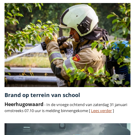
Brand op terrein van school
Heerhugowaard
- In de vroege ochtend van zaterdag 31 januari
omstreeks 07.10 uur is melding binnengekome [
Lees verder
]