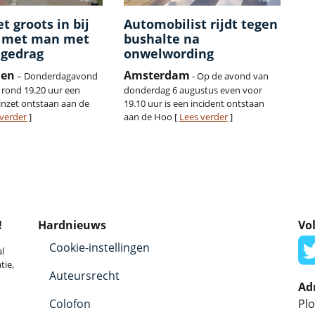
et groots in bij
Automobilist rijdt tegen
t met man met
bushalte na
 gedrag
onwelwording
den
Amsterdam
– Donderdagavond
- Op de avond van
s rond 19.20 uur een
donderdag 6 augustus even voor
-inzet ontstaan aan de
19.10 uur is een incident ontstaan
 verder
]
aan de Hoo [
Lees verder
]
!
Hardnieuws
Vol
Cookie-instellingen
l
tie,
Auteursrecht
Ad
Colofon
Plo