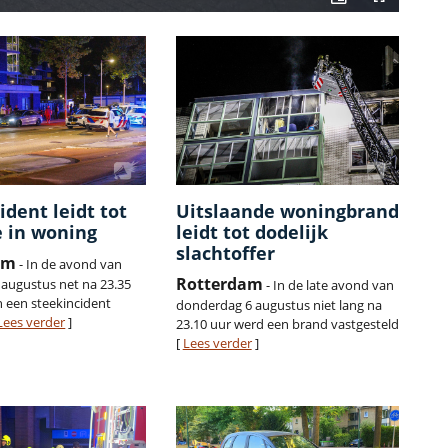
ident leidt tot
Uitslaande woningbrand
 in woning
leidt tot dodelijk
slachtoffer
am
- In de avond van
Rotterdam
augustus net na 23.35
- In de late avond van
h een steekincident
donderdag 6 augustus niet lang na
Lees verder
]
23.10 uur werd een brand vastgesteld
[
Lees verder
]