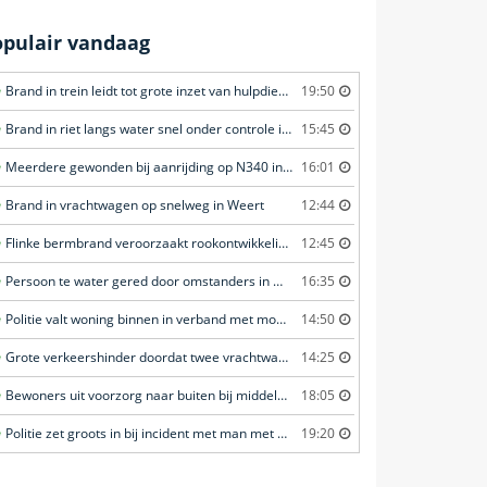
opulair vandaag
Brand in trein leidt tot grote inzet van hulpdiensten in Amersfoort
19:50
Brand in riet langs water snel onder controle in Amersfoort
15:45
Meerdere gewonden bij aanrijding op N340 in Ommen
16:01
Brand in vrachtwagen op snelweg in Weert
12:44
Flinke bermbrand veroorzaakt rookontwikkeling in Haastrecht
12:45
Persoon te water gered door omstanders in Waddinxveen
16:35
Politie valt woning binnen in verband met mogelijk vuurwapen in Eindhoven
14:50
Grote verkeershinder doordat twee vrachtwagens botsen tunnel in Zwijndrecht
14:25
Bewoners uit voorzorg naar buiten bij middelbrand in flatwoning in Leeuwarden
18:05
Politie zet groots in bij incident met man met verward gedrag in Leeuwarden
19:20