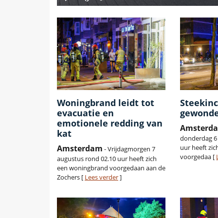
Woningbrand leidt tot
Steekinc
evacuatie en
gewonde
emotionele redding van
Amsterd
kat
donderdag 6 
Amsterdam
uur heeft zic
- Vrijdagmorgen 7
voorgedaa [
augustus rond 02.10 uur heeft zich
een woningbrand voorgedaan aan de
Zochers [
Lees verder
]