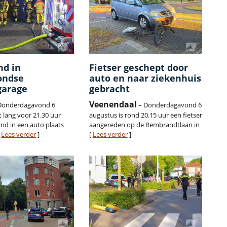
nd in
Fietser geschept door
ondse
auto en naar ziekenhuis
garage
gebracht
Veenendaal
Donderdagavond 6
– Donderdagavond 6
t lang voor 21.30 uur
augustus is rond 20.15 uur een fietser
nd in een auto plaats
aangereden op de Rembrandtlaan in
[
Lees verder
]
[
Lees verder
]