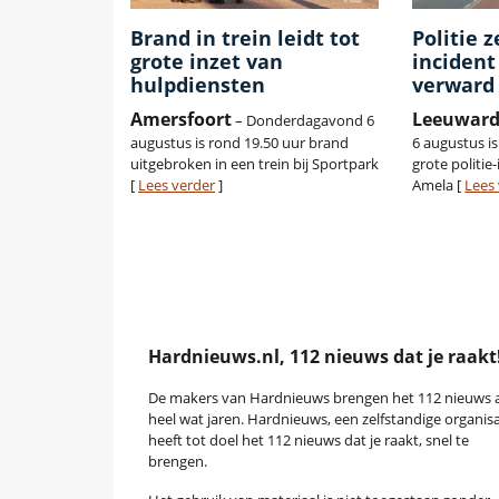
Brand in trein leidt tot
Politie z
grote inzet van
inciden
hulpdiensten
verward
Amersfoort
Leeuwar
– Donderdagavond 6
augustus is rond 19.50 uur brand
6 augustus i
uitgebroken in een trein bij Sportpark
grote politie
[
Lees verder
]
Amela [
Lees
Hardnieuws.nl, 112 nieuws dat je raakt
De makers van Hardnieuws brengen het 112 nieuws a
heel wat jaren. Hardnieuws, een zelfstandige organisa
heeft tot doel het 112 nieuws dat je raakt, snel te
brengen.