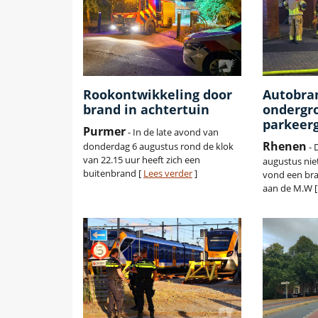
Rookontwikkeling door
Autobra
brand in achtertuin
ondergr
parkeer
Purmer
- In de late avond van
Rhenen
donderdag 6 augustus rond de klok
- 
van 22.15 uur heeft zich een
augustus nie
buitenbrand [
Lees verder
]
vond een bra
aan de M.W 