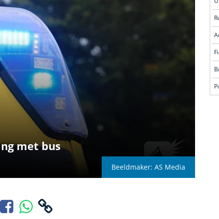
R
A
ding met bus
Beeldmaker: AS Media