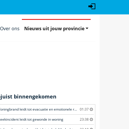
Over ons
Nieuws uit jouw provincie
ojuist binnengekomen
Woningbrand leidt tot evacuatie en emotionele redding van kat
01:37
teekincident leidt tot gewonde in woning
23:38