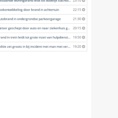
Uitslaande woningbrand leidt tot dodelijk slachtoffer
23:10
ookontwikkeling door brand in achtertuin
22:15
utobrand in ondergrondse parkeergarage
21:30
Fietser geschept door auto en naar ziekenhuis gebracht
20:15
Brand in trein leidt tot grote inzet van hulpdiensten
19:50
Politie zet groots in bij incident met man met verward gedrag
19:20