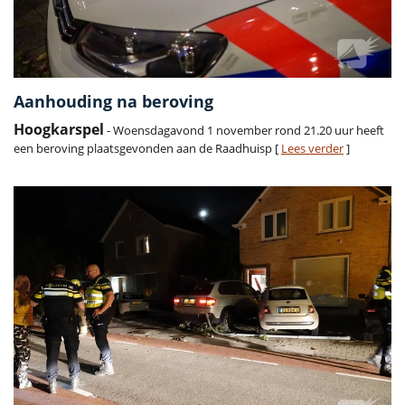
Aanhouding na beroving
Hoogkarspel
- Woensdagavond 1 november rond 21.20 uur heeft
een beroving plaatsgevonden aan de Raadhuisp [
Lees verder
]