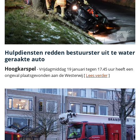
Hulpdiensten redden bestuurster uit te water
geraakte auto
Hoogkarspel
- Vrijdagmiddag 19 januari tegen 17.45 uur heeft een
ongeval plaatsgevonden aan de Westerwij [
Lees verder
]