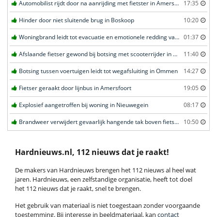
Automobilist rijdt door na aanrijding met fietster in Amersfoort
17:35
Hinder door niet sluitende brug in Boskoop
10:20
Woningbrand leidt tot evacuatie en emotionele redding van kat in Amsterdam
01:37
Afslaande fietser gewond bij botsing met scooterrijder in Katwijk
11:40
Botsing tussen voertuigen leidt tot wegafsluiting in Ommen
14:27
Fietser geraakt door lijnbus in Amersfoort
19:05
Explosief aangetroffen bij woning in Nieuwegein
08:17
Brandweer verwijdert gevaarlijk hangende tak boven fietspad in Barneveld
10:50
Hardnieuws.nl, 112 nieuws dat je raakt!
De makers van Hardnieuws brengen het 112 nieuws al heel wat
jaren. Hardnieuws, een zelfstandige organisatie, heeft tot doel
het 112 nieuws dat je raakt, snel te brengen.
Het gebruik van materiaal is niet toegestaan zonder voorgaande
toestemming. Bij interesse in beeldmateriaal, kan
contact