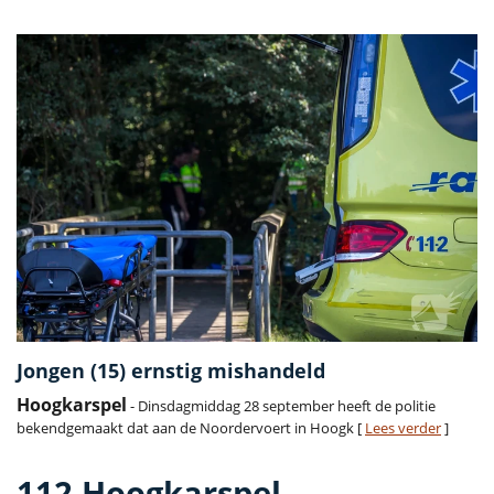
Jongen (15) ernstig mishandeld
Hoogkarspel
- Dinsdagmiddag 28 september heeft de politie
bekendgemaakt dat aan de Noordervoert in Hoogk [
Lees verder
]
112 Hoogkarspel