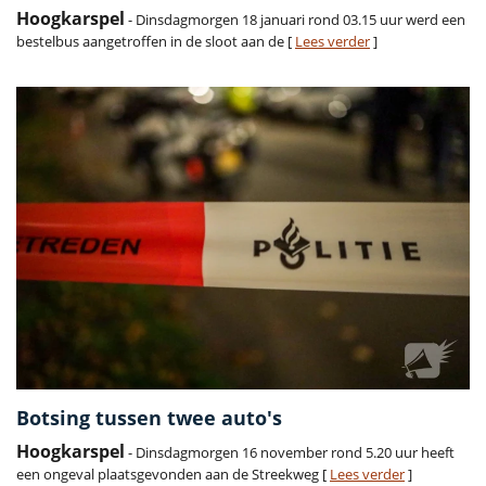
Hoogkarspel
- Dinsdagmorgen 18 januari rond 03.15 uur werd een
bestelbus aangetroffen in de sloot aan de [
Lees verder
]
Botsing tussen twee auto's
Hoogkarspel
- Dinsdagmorgen 16 november rond 5.20 uur heeft
een ongeval plaatsgevonden aan de Streekweg [
Lees verder
]