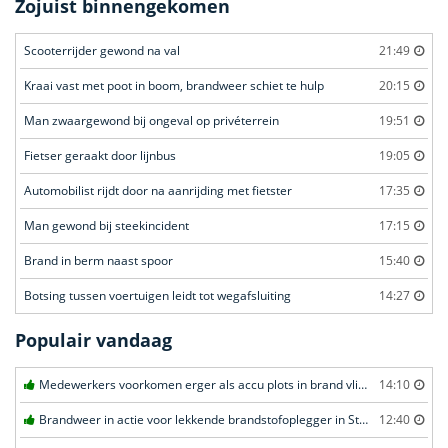
Zojuist binnengekomen
Scooterrijder gewond na val
21:49
Kraai vast met poot in boom, brandweer schiet te hulp
20:15
Man zwaargewond bij ongeval op privéterrein
19:51
Fietser geraakt door lijnbus
19:05
Automobilist rijdt door na aanrijding met fietster
17:35
Man gewond bij steekincident
17:15
Brand in berm naast spoor
15:40
Botsing tussen voertuigen leidt tot wegafsluiting
14:27
Populair vandaag
Medewerkers voorkomen erger als accu plots in brand vliegt in Amersfoort
14:10
Brandweer in actie voor lekkende brandstofoplegger in Stroe
12:40