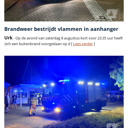
Brandweer bestrijdt vlammen in aanhanger
Urk
- Op de avond van zaterdag 8 augustus kort voor 23.35 uur heeft
zich een buitenbrand voorgedaan op d [
Lees verder
]