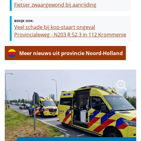
Fietser zwaargewond bij aanrijding
BEKIJK OOK:
Veel schade bij kop-staart ongeval
Provincialeweg - N203 R 52,3 in 112 Krommenie
Meer nieuws uit provincie Noord-Holland