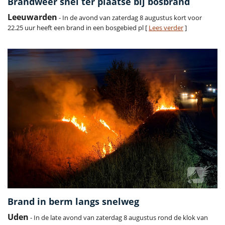
Brandweer snel ter plaatse bij bosbrand
Leeuwarden
- In de avond van zaterdag 8 augustus kort voor
22.25 uur heeft een brand in een bosgebied pl [
Lees verder
]
Brand in berm langs snelweg
Uden
- In de late avond van zaterdag 8 augustus rond de klok van