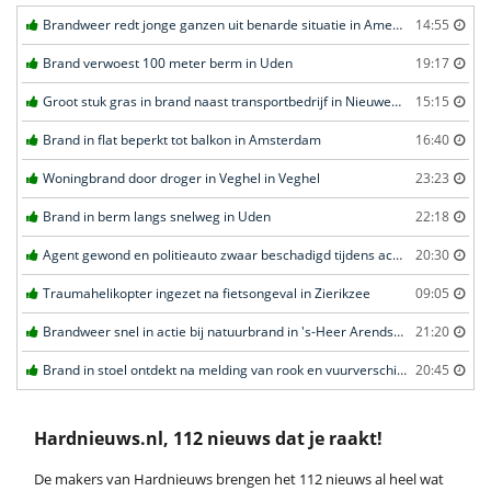
Brandweer redt jonge ganzen uit benarde situatie in Amersfoort
14:55
Brand verwoest 100 meter berm in Uden
19:17
Groot stuk gras in brand naast transportbedrijf in Nieuwegein
15:15
Brand in flat beperkt tot balkon in Amsterdam
16:40
Woningbrand door droger in Veghel in Veghel
23:23
Brand in berm langs snelweg in Uden
22:18
Agent gewond en politieauto zwaar beschadigd tijdens achtervolging in Uden
20:30
Traumahelikopter ingezet na fietsongeval in Zierikzee
09:05
Brandweer snel in actie bij natuurbrand in 's-Heer Arendskerke
21:20
Brand in stoel ontdekt na melding van rook en vuurverschijnselen in portiekflat in Rotterdam
20:45
Hardnieuws.nl, 112 nieuws dat je raakt!
De makers van Hardnieuws brengen het 112 nieuws al heel wat