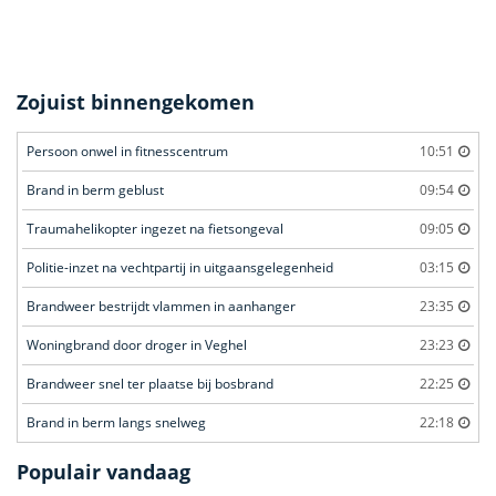
Zojuist binnengekomen
Persoon onwel in fitnesscentrum
10:51
Brand in berm geblust
09:54
Traumahelikopter ingezet na fietsongeval
09:05
Politie-inzet na vechtpartij in uitgaansgelegenheid
03:15
Brandweer bestrijdt vlammen in aanhanger
23:35
Woningbrand door droger in Veghel
23:23
Brandweer snel ter plaatse bij bosbrand
22:25
Brand in berm langs snelweg
22:18
Populair vandaag