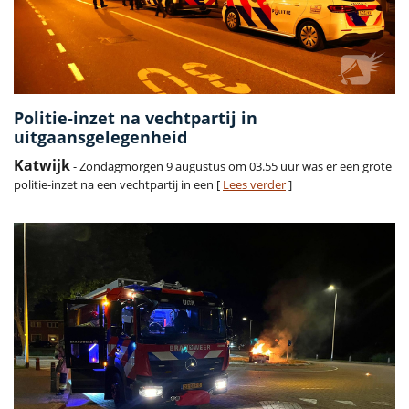
Politie-inzet na vechtpartij in
uitgaansgelegenheid
Katwijk
- Zondagmorgen 9 augustus om 03.55 uur was er een grote
politie-inzet na een vechtpartij in een [
Lees verder
]