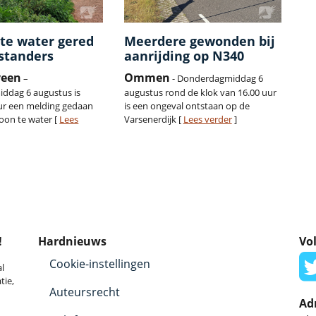
te water gered
Meerdere gewonden bij
standers
aanrijding op N340
veen
Ommen
–
- Donderdagmiddag 6
ddag 6 augustus is
augustus rond de klok van 16.00 uur
ur een melding gedaan
is een ongeval ontstaan op de
oon te water [
Lees
Varsenerdijk [
Lees verder
]
!
Hardnieuws
Vol
Cookie-instellingen
l
tie,
Auteursrecht
Ad