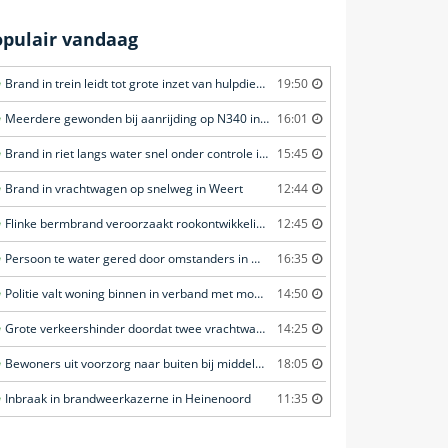
opulair vandaag
Brand in trein leidt tot grote inzet van hulpdiensten in Amersfoort
19:50
Meerdere gewonden bij aanrijding op N340 in Ommen
16:01
Brand in riet langs water snel onder controle in Amersfoort
15:45
Brand in vrachtwagen op snelweg in Weert
12:44
Flinke bermbrand veroorzaakt rookontwikkeling in Haastrecht
12:45
Persoon te water gered door omstanders in Waddinxveen
16:35
Politie valt woning binnen in verband met mogelijk vuurwapen in Eindhoven
14:50
Grote verkeershinder doordat twee vrachtwagens botsen tunnel in Zwijndrecht
14:25
Bewoners uit voorzorg naar buiten bij middelbrand in flatwoning in Leeuwarden
18:05
Inbraak in brandweerkazerne in Heinenoord
11:35