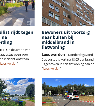
list rijdt tegen
Bewoners uit voorzorg
e na
naar buiten bij
rding
middelbrand in
flatwoning
am
- Op de avond van
Leeuwarden
 augustus even voor
– Donderdagavond
een incident ontstaan
6 augustus is kort na 18.05 uur brand
[
Lees verder
]
uitgebroken in een flatwoning aan de
[
Lees verder
]