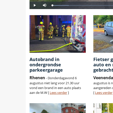
Autobrand in
Fietser 
ondergrondse
auto en 
parkeergarage
gebrach
Rhenen
Veenenda
- Donderdagavond 6
augustus niet lang voor 21.30 uur
augustus is r
vond een brand in een auto plaats
aangereden 
aan de M.W [
Lees verder
]
[
Lees verder