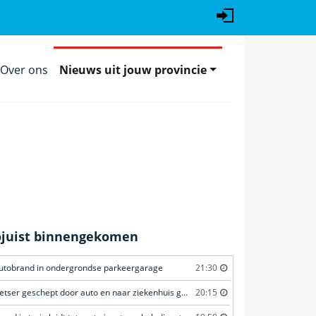
Over ons
Nieuws uit jouw provincie
ojuist binnengekomen
utobrand in ondergrondse parkeergarage
21:30
Fietser geschept door auto en naar ziekenhuis gebracht
20:15