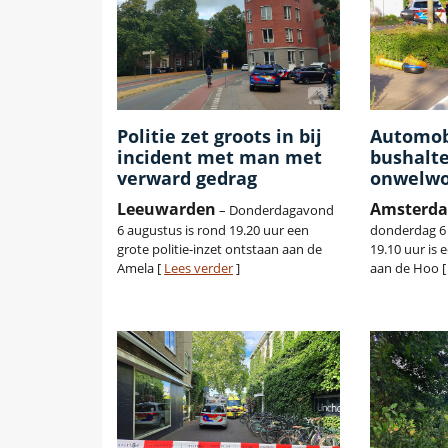
Politie zet groots in bij
Automobi
incident met man met
bushalt
verward gedrag
onwelwo
Leeuwarden
Amsterd
– Donderdagavond
6 augustus is rond 19.20 uur een
donderdag 6
grote politie-inzet ontstaan aan de
19.10 uur is 
Amela [
Lees verder
]
aan de Hoo 