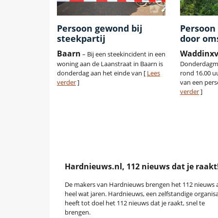
Persoon gewond bij
Persoon 
steekpartij
door om
Baarn
Waddinx
– Bij een steekincident in een
woning aan de Laanstraat in Baarn is
Donderdagmi
donderdag aan het einde van [
Lees
rond 16.00 u
verder
]
van een pers
verder
]
Hardnieuws.nl, 112 nieuws dat je raakt
De makers van Hardnieuws brengen het 112 nieuws a
heel wat jaren. Hardnieuws, een zelfstandige organisa
heeft tot doel het 112 nieuws dat je raakt, snel te
brengen.