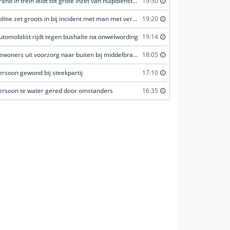
Brand in trein leidt tot grote inzet van hulpdiensten
19:50
Politie zet groots in bij incident met man met verward gedrag
19:20
utomobilist rijdt tegen bushalte na onwelwording
19:14
Bewoners uit voorzorg naar buiten bij middelbrand in flatwoning
18:05
ersoon gewond bij steekpartij
17:10
ersoon te water gered door omstanders
16:35