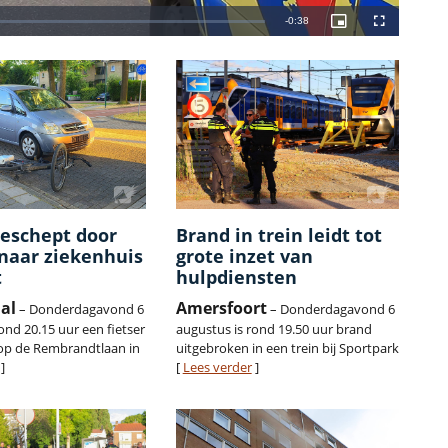
geschept door
Brand in trein leidt tot
naar ziekenhuis
grote inzet van
t
hulpdiensten
al
Amersfoort
– Donderdagavond 6
– Donderdagavond 6
ond 20.15 uur een fietser
augustus is rond 19.50 uur brand
op de Rembrandtlaan in
uitgebroken in een trein bij Sportpark
]
[
Lees verder
]